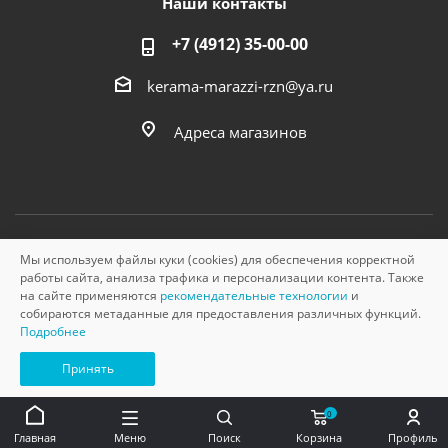
Наши контакты
+7 (4912) 35-00-00
kerama-marazzi-rzn@ya.ru
Адреса магазинов
Мы используем файлы куки (cookies) для обеспечения корректной
© «Керама Марацци», ОГРН 1145749000210, 2026
работы сайта, анализа трафика и персонализации контента. Также
на сайте применяются
рекомендательные технологии
и
собираются метаданные для предоставления различных функций.
Подробнее
Принять
0
Главная
Меню
Поиск
Корзина
Профиль