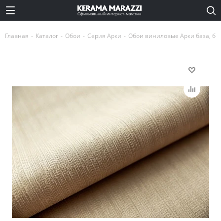
Официальный интернет-магазин
Главная
-
Каталог
-
Обои
-
Серия Арки
-
Обои виниловые Арки база, бе