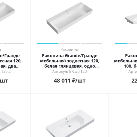
ь в интерьере
ности
й
ый
рованный
й
ы
Раковины
e/Гранде
Раковина Grande/Гранде
Рако
сная 120,
мебельная\подвесная 120,
мебельна
ая, два
белая глянцевая, одно
100, 
смеситель
отверстие под смеситель
.120.2
Артикул: GR.wb.120
Арти
/шт
48 011
₽
/шт
22