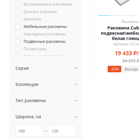
Встраиваемые раковины
Донные клапаны
Крепежи
Раковин
Мебельные раковины
Раковина Cub
подвесная\мебел
Накладные раковины
белая глян
Подвесные раковины
Артикул: CU.w
Пьедесталы
19 433
₽
Сифоны для раковины
24 291
Серия
-
20
%
Выгода
Коллекция
Тип раковины
Ширина, см