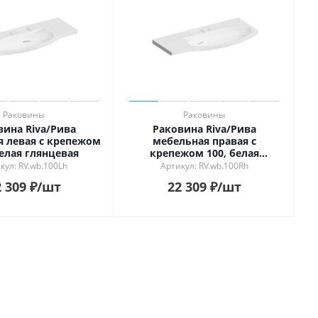
Раковины
Раковины
вина Riva/Рива
Раковина Riva/Рива
я левая с крепежом
мебельная правая с
белая глянцевая
крепежом 100, белая
глянцевая
кул: RV.wb.100Lh
Артикул: RV.wb.100Rh
 309
₽
/шт
22 309
₽
/шт