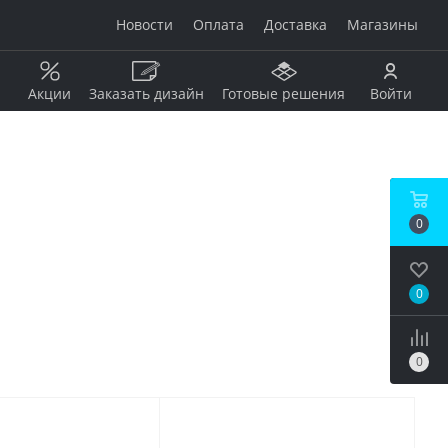
Новости
Оплата
Доставка
Магазины
Акции
Заказать дизайн
Готовые решения
Войти
Рисунок
Дерево
0
Мрамор
анжевый
Камень
Оникс
0
Бетон / штукатурка
рдовый
Моноколор
Металл
0
Кирпич
бой
Пэчворк
Ковер