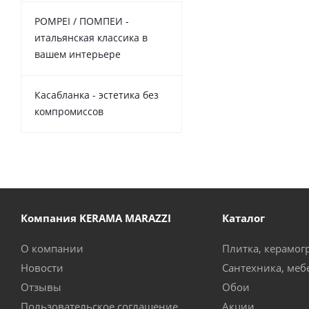
POMPEI / ПОМПЕИ -
итальянская классика в
вашем интерьере
Касабланка - эстетика без
компромиссов
Компания KERAMA MARAZZI
Каталог
О компании
Плитка, керамог
Новости
Сантехника, меб
Отзывы
Обои
Пользовательское соглашение
Акции