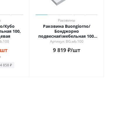
ы
Раковины
o/Кубо
Раковина Buongiorno/
ьная 100,
Бонджорно
цевая
подвесная\мебельная 100,
белая глянцевая
b.100
Артикул: BG.wb.100
/шт
9 819
₽
/шт
₽
4 858
₽