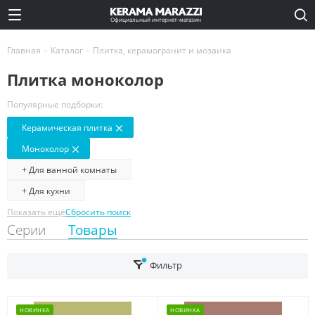
Официальный интернет-магазин
Главная
-
Каталог
-
Плитка, керамогранит и мозаика
Плитка моноколор
Популярные подборки:
Керамическая плитка
Моноколор
+ Для ванной комнаты
+ Для кухни
Показать ещё
Сбросить поиск
Серии
Товары
Фильтр
НОВИНКА
НОВИНКА