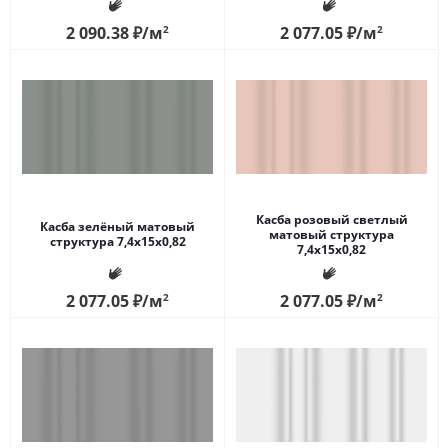
2 090.38
₽
/м
2
2 077.05
₽
/м
2
Касба розовый светлый
Касба зелёный матовый
матовый структура
структура 7,4x15x0,82
7,4x15x0,82
2 077.05
₽
/м
2
2 077.05
₽
/м
2