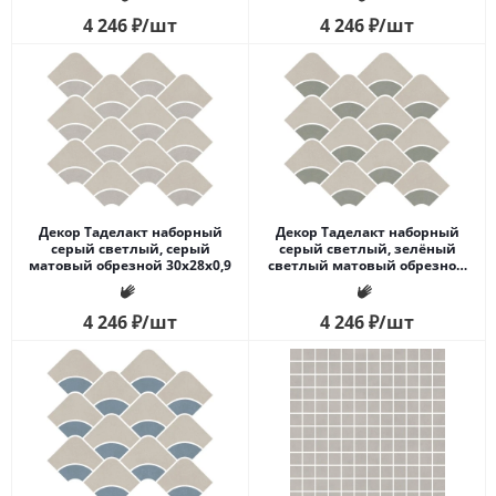
4 246
₽
/шт
4 246
₽
/шт
Декор Таделакт наборный
Декор Таделакт наборный
серый светлый, серый
серый светлый, зелёный
матовый обрезной 30x28x0,9
светлый матовый обрезной
30x28x0,9
4 246
₽
/шт
4 246
₽
/шт