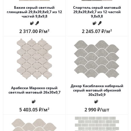
Бахия серый светлый
Спартель серый матовый
глянцевый 29,8х39,8x0,7 из 12
29,8х39,8x0,7 из 12 частей
частей 9,8x9,8
9,8x9,8
2 317.00
₽
/м
2
2 245.07
₽
/м
2
Декор Касабланка наборный
Арабески Марокко серый
серый матовый обрезной
светлый матовый 26x30x0,7
30x25x0,9
5 403.05
₽
/м
2
2 990
₽
/шт