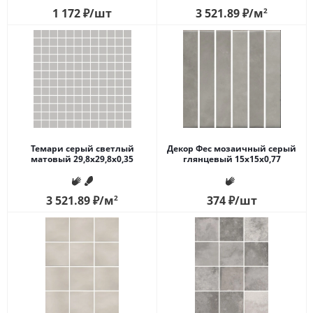
1 172
₽
/шт
3 521.89
₽
/м
2
Темари серый светлый
Декор Фес мозаичный серый
матовый 29,8x29,8x0,35
глянцевый 15x15x0,77
3 521.89
₽
/м
2
374
₽
/шт