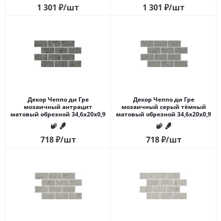
1 301
₽
/шт
1 301
₽
/шт
Декор Чеппо ди Гре
Декор Чеппо ди Гре
мозаичный антрацит
мозаичный серый тёмный
матовый обрезной 34,6x20x0,9
матовый обрезной 34,6x20x0,9
718
₽
/шт
718
₽
/шт