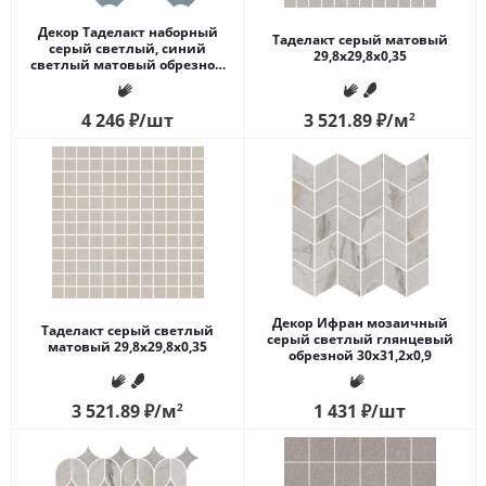
Декор Таделакт наборный
Таделакт серый матовый
серый светлый, синий
29,8x29,8x0,35
светлый матовый обрезной
30x28x0,9
4 246
₽
/шт
3 521.89
₽
/м
2
Декор Ифран мозаичный
Таделакт серый светлый
серый светлый глянцевый
матовый 29,8x29,8x0,35
обрезной 30x31,2x0,9
3 521.89
₽
/м
2
1 431
₽
/шт