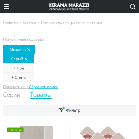
Официальный интернет-магазин
Главная
-
Каталог
-
Плитка, керамогранит и мозаика
Популярные подборки:
Мозаика
Серый
+ Пол
+ Стена
Показать ещё
Сбросить поиск
Серии
Товары
Фильтр
НОВИНКА