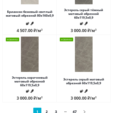
Эстерель серый тёмный
Бриансон бежевый светлый
матовый обрезной
матовый обрезной 80x160x0,9
60x119,5x0,9
4 507.00
₽
/м
2
3 000.00
₽
/м
2
НОВИНКА
НОВИНКА
Эстерель коричневый
Эстерель серый матовый
матовый обрезной
обрезной 60x119,5x0,9
60x119,5x0,9
3 000.00
₽
/м
2
3 000.00
₽
/м
2
1
2
3
47