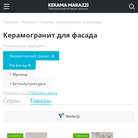
Официальный интернет-магазин
Главная
-
Каталог
-
Плитка, керамогранит и мозаика
Керамогранит для фасада
Популярные подборки:
Керамический гранит
На фасад
+ Мрамор
+ Бетон/штукатурка
Показать ещё
Сбросить поиск
Серии
Товары
Фильтр
НОВИНКА
НОВИНКА