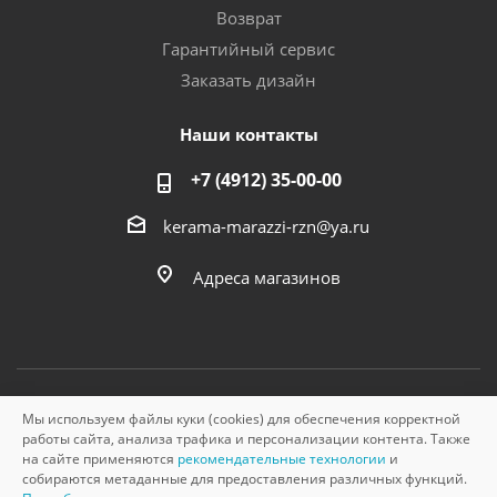
Возврат
Гарантийный сервис
Заказать дизайн
Наши контакты
+7 (4912) 35-00-00
kerama-marazzi-rzn@ya.ru
Адреса магазинов
Мы используем файлы куки (cookies) для обеспечения корректной
© «Керама Марацци», ОГРН 1145749000210, 2026
работы сайта, анализа трафика и персонализации контента. Также
на сайте применяются
рекомендательные технологии
и
собираются метаданные для предоставления различных функций.