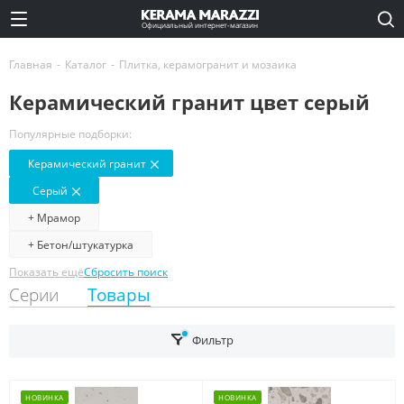
Официальный интернет-магазин
Главная
-
Каталог
-
Плитка, керамогранит и мозаика
Керамический гранит цвет серый
Популярные подборки:
Керамический гранит
Серый
+ Мрамор
+ Бетон/штукатурка
Показать ещё
Сбросить поиск
Серии
Товары
Фильтр
НОВИНКА
НОВИНКА