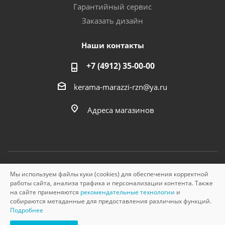
Гарантийный сервис
Заказать дизайн
Наши контакты
+7 (4912) 35-00-00
kerama-marazzi-rzn@ya.ru
Адреса магазинов
Мы используем файлы куки (cookies) для обеспечения корректной
© «Керама Марацци», ОГРН 1145749000210, 2026
работы сайта, анализа трафика и персонализации контента. Также
на сайте применяются
рекомендательные технологии
и
собираются метаданные для предоставления различных функций.
Подробнее