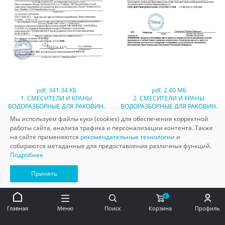
pdf
,
341.34 КБ
pdf
,
2.40 МБ
1. СМЕСИТЕЛИ И КРАНЫ
2. СМЕСИТЕЛИ И КРАНЫ
ВОДОРАЗБОРНЫЕ ДЛЯ РАКОВИН,
ВОДОРАЗБОРНЫЕ ДЛЯ РАКОВИН,
ВАНН, ДУША И БИДЕ,
ВАНН, ДУША И БИДЕ,
Мы используем файлы куки (cookies) для обеспечения корректной
ПРОИЗВОДСТВА NEWFORM
ПРОИЗВОДСТВА PAINI (ИТАЛИЯ)
работы сайта, анализа трафика и персонализации контента. Также
(ИТАЛИЯ) (ГОСТ 19681-2016). СРОК
(ГОСТ 19681-2016). СРОК
на сайте применяются
рекомендательные технологии
и
ДЕЙСТВИЯ ДО 27.11.2028
ДЕЙСТВИЯ ДО 12.09.2026
собираются метаданные для предоставления различных функций.
Подробнее
Принять
0
Главная
Меню
Поиск
Корзина
Профиль