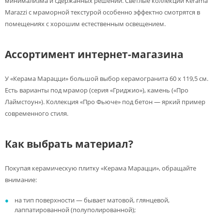
минимализма и сдержанных решений. Светлые коллекции Kerama
Marazzi с мраморной текстурой особенно эффектно смотрятся в
помещениях с хорошим естественным освещением.
Ассортимент интернет-магазина
У «Керама Марацци» большой выбор керамогранита 60 х 119,5 см.
Есть варианты под мрамор (серия «Гриджио»), камень («Про
Лаймстоун»). Коллекция «Про Фьюче» под бетон — яркий пример
современного стиля.
Как выбрать материал?
Покупая керамическую плитку «Керама Марацци», обращайте
внимание:
на тип поверхности — бывает матовой, глянцевой,
лаппатированной (полуполированной);