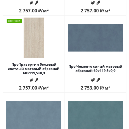
2 757.00
₽
/м
2
2 757.00
₽
/м
2
НОВИНКА
Про Травертин бежевый
Про Чементо синий матовый
светлый матовый обрезной
обрезной 60x119,5x0,9
60x119,5x0,9
2 757.00
₽
/м
2
2 753.00
₽
/м
2