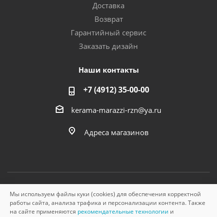
Доставка
Возврат
Гарантийный сервис
Заказать дизайн
Наши контакты
+7 (4912) 35-00-00
kerama-marazzi-rzn@ya.ru
Адреса магазинов
Мы используем файлы куки (cookies) для обеспечения корректной
© «Керама Марацци», ОГРН 1145749000210, 2026
работы сайта, анализа трафика и персонализации контента. Также
на сайте применяются
рекомендательные технологии
и