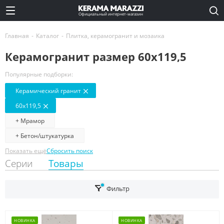
Официальный интернет-магазин
Главная
-
Каталог
-
Плитка, керамогранит и мозаика
Керамогранит размер 60x119,5
Популярные подборки:
Керамический гранит
60x119,5
+ Мрамор
+ Бетон/штукатурка
Показать ещё
Сбросить поиск
Серии
Товары
Фильтр
НОВИНКА
НОВИНКА