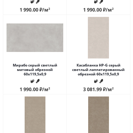
1 990.00
₽
/м
2
1 990.00
₽
/м
2
Мирабо серый светлый
Касабланка HP-G серый
матовый обрезной
светлый лаппатированный
60x119,5x0,9
обрезной 60x119,5x0,9
1 990.00
₽
/м
2
3 081.99
₽
/м
2