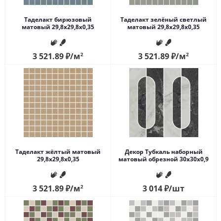
Таделакт бирюзовый
Таделакт зелёный светлый
матовый 29,8x29,8x0,35
матовый 29,8x29,8x0,35
3 521.89
₽
/м
2
3 521.89
₽
/м
2
Таделакт жёлтый матовый
Декор Тубкаль наборный
29,8x29,8x0,35
матовый обрезной 30x30x0,9
3 521.89
₽
/м
2
3 014
₽
/шт