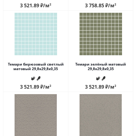
3 521.89
₽
/м
2
3 758.85
₽
/м
2
Темари бирюзовый светлый
Темари зелёный матовый
матовый 29,8x29,8x0,35
29,8x29,8x0,35
3 521.89
₽
/м
2
3 521.89
₽
/м
2