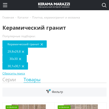
Официальный интернет-магазин
Главная
-
Каталог
-
Плитка, керамогранит и мозаика
Керамический гранит
Популярные подборки:
Керамический гранит
29,8x29,8
30x30
30,1x30,1
Сбросить поиск
Серии
Товары
Фильтр
НОВИНКА
НОВИНКА