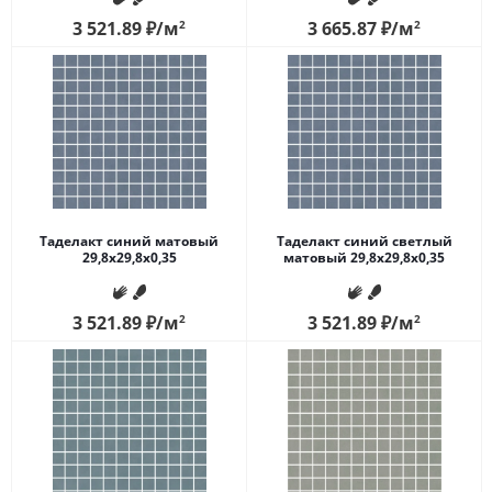
3 521.89
₽
/м
2
3 665.87
₽
/м
2
Таделакт синий матовый
Таделакт синий светлый
29,8x29,8x0,35
матовый 29,8x29,8x0,35
3 521.89
₽
/м
2
3 521.89
₽
/м
2