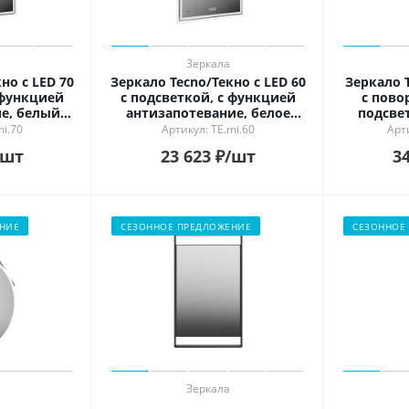
Зеркала
но c LED 70
Зеркало Tecno/Текно c LED 60
Зеркало 
 функцией
с подсветкой, с функцией
с пово
е, белый
антизапотевание, белое
подсве
ый
глянцевое
антиза
mi.70
Артикул: TE.mi.60
Арти
/шт
23 623
₽
/шт
34
НИЕ
СЕЗОННОЕ ПРЕДЛОЖЕНИЕ
СЕЗОННОЕ
Зеркала