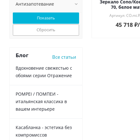
Зеркало Cono/Ко
Антизапотевание
70, белое м
Артикул: CO.mi.
45 718
₽
Сбросить
Блог
Все статьи
Вдохновение свежестью с
обоями серии Отражение
POMPEI / ПОМПЕИ -
итальянская классика в
вашем интерьере
Касабланка - эстетика без
компромиссов