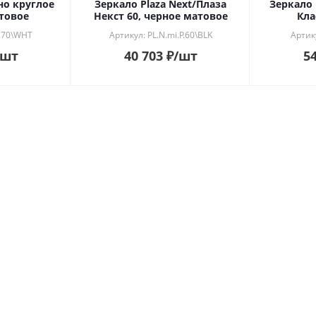
но круглое
Зеркало Plaza Next/Плаза
Зеркало 
атовое
Некст 60, черное матовое
Кла
P.70\WHT
Артикул: PL.N.mi.P.60\BLK
Артик
/шт
40 703
₽
/шт
54