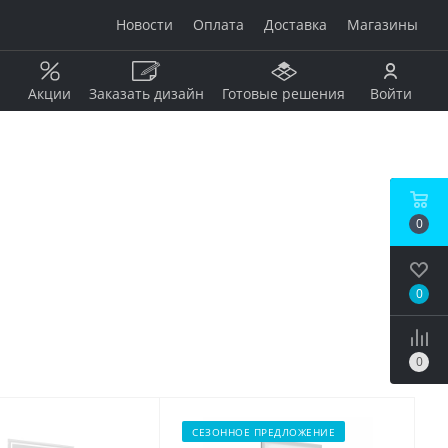
Новости
Оплата
Доставка
Магазины
Акции
Заказать дизайн
Готовые решения
Войти
Рисунок
Дерево
0
Мрамор
анжевый
Камень
Оникс
0
Бетон / штукатурка
рдовый
Моноколор
Металл
0
Кирпич
бой
Пэчворк
Ковер
СЕЗОННОЕ ПРЕДЛОЖЕНИЕ