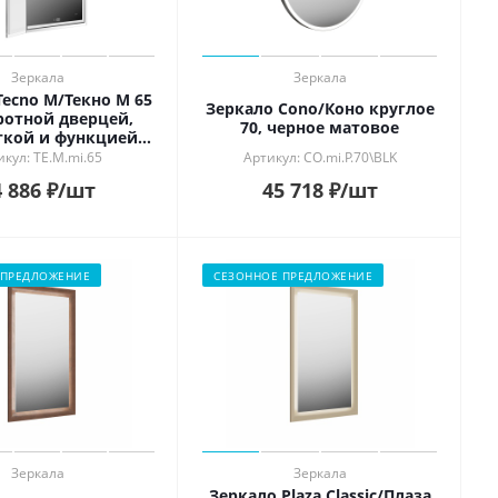
Зеркала
Зеркала
Tecno M/Текно M 65
Зеркало Cono/Коно круглое
ротной дверцей,
70, черное матовое
ткой и функцией
потевание, белое
кул: TE.M.mi.65
Артикул: CO.mi.P.70\BLK
 886
₽
/шт
45 718
₽
/шт
 ПРЕДЛОЖЕНИЕ
СЕЗОННОЕ ПРЕДЛОЖЕНИЕ
Зеркала
Зеркала
Зеркало Plaza Classic/Плаза