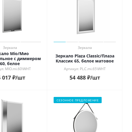
Зеркала
Зеркала
кало Mio/Мио
Зеркало Plaza Classic/Плаза
льное с диммером
Классик 65, белое матовое
60, белое
ул: MIO.mi.60\WHT
Артикул: PL.C.mi.65\WHT
 017
₽
/шт
54 488
₽
/шт
СЕЗОННОЕ ПРЕДЛОЖЕНИЕ