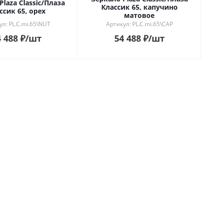
Plaza Classic/Плаза
Классик 65, капучино
ссик 65, орех
матовое
ул: PL.C.mi.65\NUT
Артикул: PL.C.mi.65\CAP
 488
₽
/шт
54 488
₽
/шт