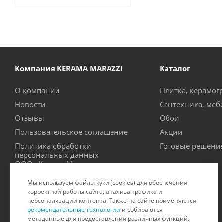
Компания KERAMA MARAZZI
Каталог
О компании
Плитка, керамог
Новости
Сантехника, меб
Отзывы
Обои
Пользовательское соглашение
Акции
Политика обработки
Готовые решени
персональных данных
ООО «Керама Марацци»
Рекомендательные технологии
Мы используем файлы куки (cookies) для обеспечения
Производители
корректной работы сайта, анализа трафика и
персонализации контента. Также на сайте применяются
Сертификаты на продукцию
рекомендательные технологии
и собираются
метаданные для предоставления различных функций.