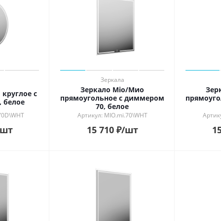
ь в интерьере
ности
й
ый
рованный
й
Зеркала
Зеркало Mio/Мио
Зер
 круглое с
прямоугольное с диммером
прямоуго
 белое
70, белое
.70D\WHT
Артикул: MIO.mi.70\WHT
Артик
/шт
15 710
₽
/шт
15