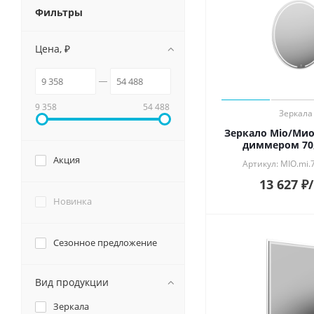
Смотрет
Фильтры
Душевые системы и ограждения
Особен
Матовы
Цена, ₽
Унитазы и аксессуары
Глянцев
Лаппати
Подвесные зеркала для ванной
Обрезно
9 358
54 488
Зеркала
Мебель для ванной
Зеркало Mio/Мио
диммером 70,
Акция
Артикул: MIO.mi
13 627
₽
Новинка
Сезонное предложение
Вид продукции
Зеркала