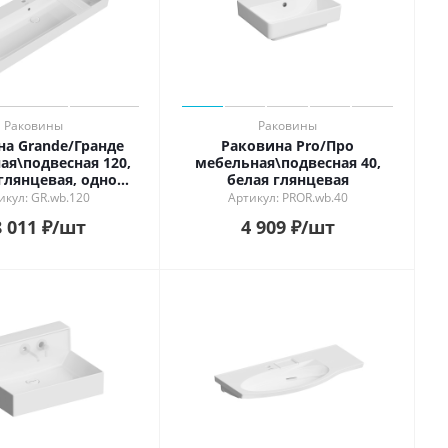
Раковины
Раковины
на Grande/Гранде
Раковина Pro/Про
ая\подвесная 120,
мебельная\подвесная 40,
глянцевая, одно
белая глянцевая
ие под смеситель
икул: GR.wb.120
Артикул: PROR.wb.40
 011
₽
/шт
4 909
₽
/шт