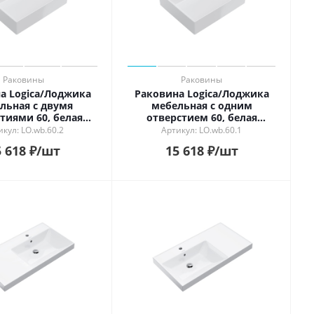
Раковины
Раковины
а Logica/Лоджика
Раковина Logica/Лоджика
льная с двумя
мебельная с одним
тиями 60, белая
отверстием 60, белая
глянцевая
глянцевая
икул: LO.wb.60.2
Артикул: LO.wb.60.1
 618
₽
/шт
15 618
₽
/шт