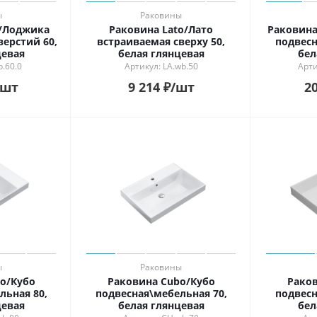
ы
Раковины
a/Лоджика
Раковина Lato/Лато
Раковина
верстий 60,
встраиваемая сверху 50,
подвесн
цевая
белая глянцевая
бел
b.60.0
Артикул: LA.wb.50
Арти
/шт
9 214
₽
/шт
20
ы
Раковины
o/Кубо
Раковина Cubo/Кубо
Раков
льная 80,
подвесная\мебельная 70,
подвесн
цевая
белая глянцевая
бел