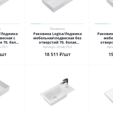
ы
Раковины
a/Лоджика
Раковина Logica/Лоджика
Раковин
весная с
мебельная\подвесная без
мебе
 70, белая
отверстий 70, белая
отверс
ая
глянцевая
b.70.1
Артикул: LO.wb.70.0
Арт
/шт
18 511
₽
/шт
15