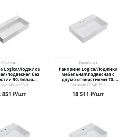
Раковины
Раковины
а Logica/Лоджика
Раковина Logica/Лоджика
ая\подвесная без
мебельная\подвесная с
стий 90, белая
двумя отверстиями 70,
глянцевая
белая глянцевая
икул: LO.wb.90.0
Артикул: LO.wb.70.2
 851
₽
/шт
18 511
₽
/шт