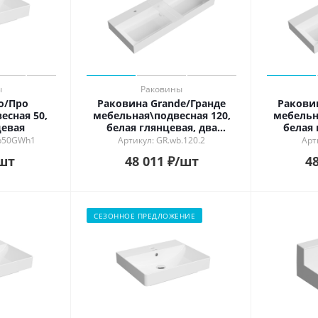
ь в интерьере
ности
й
ый
рованный
й
ы
Раковины
o/Про
Раковина Grande/Гранде
Ракови
есная 50,
мебельная\подвесная 120,
мебельн
цевая
белая глянцевая, два
белая 
отверстия под смеситель
отверст
b50GWh1
Артикул: GR.wb.120.2
Арт
шт
48 011
₽
/шт
48
СЕЗОННОЕ ПРЕДЛОЖЕНИЕ