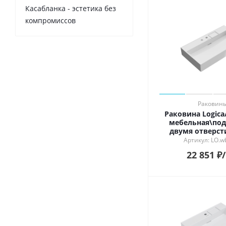
Касабланка - эстетика без
компромиссов
Раковин
Раковина Logic
мебельная\под
двумя отверст
белая глян
Артикул: LO.w
22 851
₽