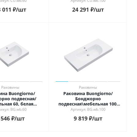
икул: CU.wb.60
Артикул: CU.wb.100
 011
₽
/шт
24 291
₽
/шт
Раковины
Раковины
ина Buongiorno/
Раковина Buongiorno/
рно подвесная/
Бонджорно
ьная 60, белая
подвесная\мебельная 100,
глянцевая
белая глянцевая
икул: BG.wb.60
Артикул: BG.wb.100
 546
₽
/шт
9 819
₽
/шт