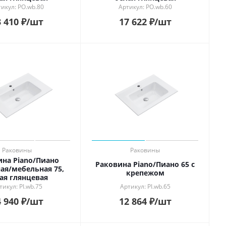
икул: PO.wb.80
Артикул: PO.wb.60
 410
₽
/шт
17 622
₽
/шт
Раковины
Раковины
ина Piano/Пиано
Раковина Piano/Пиано 65 с
ая/мебельная 75,
крепежом
ая глянцевая
тикул: PI.wb.75
Артикул: PI.wb.65
 940
₽
/шт
12 864
₽
/шт