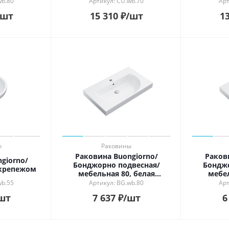
wb.80
Артикул: CU.wb.70
Арт
/шт
15 310
₽
/шт
13
ы
Раковины
Раковина Buongiorno/
Раков
giorno/
Бонджорно подвесная/
Бонджо
 крепежом
мебельная 80, белая
мебел
глянцевая
wb.55
Артикул: BG.wb.80
Арт
шт
7 637
₽
/шт
6