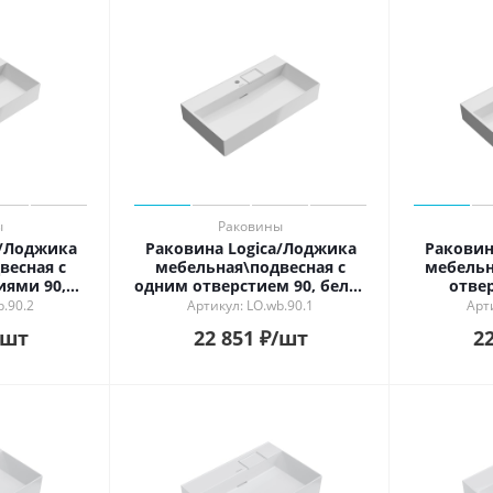
ы
Раковины
a/Лоджика
Раковина Logica/Лоджика
Раковин
весная с
мебельная\подвесная с
мебельн
иями 90,
одним отверстием 90, белая
отвер
цевая
глянцевая
b.90.2
Артикул: LO.wb.90.1
Арт
/шт
22 851
₽
/шт
22