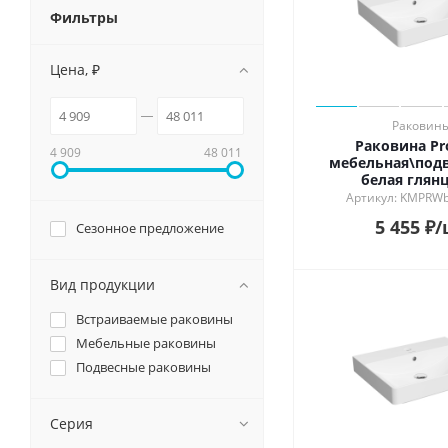
Смотрет
Фильтры
Душевые системы и ограждения
Особен
Матовы
Цена, ₽
Унитазы и аксессуары
Глянцев
Лаппати
Подвесные зеркала для ванной
Обрезно
Раковин
Раковина Pr
4 909
48 011
мебельная\подв
Мебель для ванной
белая глян
Артикул: KMPRW
5 455
₽
/
Сезонное предложение
Вид продукции
Встраиваемые раковины
Мебельные раковины
Подвесные раковины
Серия