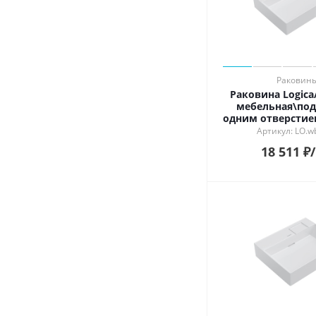
Раковин
Раковина Logic
мебельная\под
одним отверстием
глянцев
Артикул: LO.w
18 511
₽