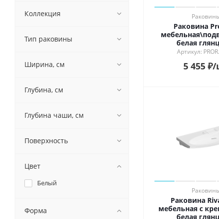
Коллекция
Раковин
Раковина Pr
мебельная\подв
Тип раковины
белая глян
Артикул: PROR
Ширина, см
5 455
₽
/
Глубина, см
Глубина чаши, см
Поверхность
Цвет
Белый
Раковин
Раковина Riv
мебельная с кре
Форма
белая глян