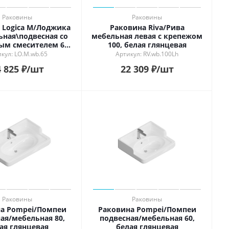
Раковины
Раковины
 Logica M/Лоджика
Раковина Riva/Рива
ьная\подвесная cо
мебельная левая с крепежом
ым смесителем 65,
100, белая глянцевая
ая глянцевая
кул: LO.M.wb.65
Артикул: RV.wb.100Lh
 825
₽
/шт
22 309
₽
/шт
Раковины
Раковины
а Pompei/Помпеи
Раковина Pompei/Помпеи
ая/мебельная 80,
подвесная/мебельная 60,
ая глянцевая
белая глянцевая