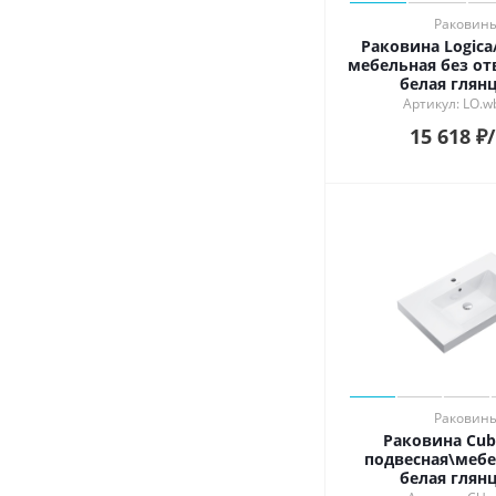
Раковин
Раковина Logic
мебельная без от
белая глян
Артикул: LO.w
15 618
₽
Раковин
Раковина Cub
подвесная\мебе
белая глян