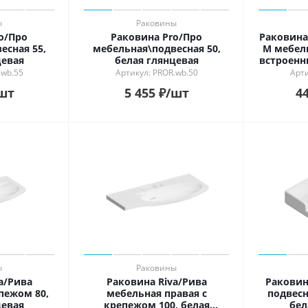
ы
Раковины
o/Про
Раковина Pro/Про
Раковина
есная 55,
мебельная\подвесная 50,
М мебел
цевая
белая глянцевая
встроенн
бел
.wb.55
Артикул: PROR.wb.50
Арти
шт
5 455
₽
/шт
44
ы
Раковины
a/Рива
Раковина Riva/Рива
Раковин
пежом 80,
мебельная правая с
подвесн
цевая
крепежом 100, белая
бел