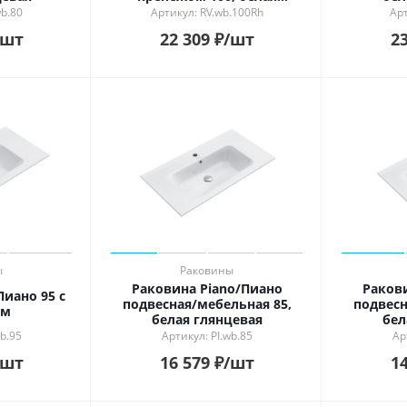
глянцевая
wb.80
Артикул: RV.wb.100Rh
Арт
/шт
22 309
₽
/шт
23
ы
Раковины
Раковина Piano/Пиано
Раков
Пиано 95 с
подвесная/мебельная 85,
подвесн
ом
белая глянцевая
бел
b.95
Артикул: PI.wb.85
Ар
/шт
16 579
₽
/шт
14