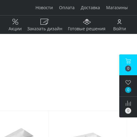
Новости
Оплата
Доставка
Магазины
Акции
Заказать дизайн
Готовые решения
Войти
Рисунок
Дерево
0
Мрамор
анжевый
Камень
Оникс
0
Бетон / штукатурка
рдовый
Моноколор
Металл
0
Кирпич
бой
Пэчворк
Ковер