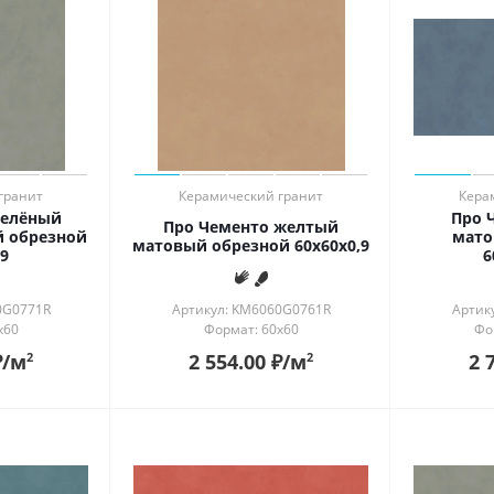
гранит
Керамический гранит
Кера
зелёный
Про 
Про Чементо желтый
 обрезной
мато
матовый обрезной 60x60x0,9
9
6
0G0771R
Артикул: KM6060G0761R
Артик
x60
Формат: 60x60
Фо
₽
/м
2 554.00
₽
/м
2 
2
2