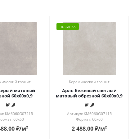
НОВИНКА
мический гранит
Керамический гранит
серый матовый
Арль бежевый светлый
зной 60x60x0,9
матовый обрезной 60x60x0,9
ул: KM6060G0721R
Артикул: KM6060G0711R
ормат: 60x60
Формат: 60x60
488.00
₽
/м
2 488.00
₽
/м
2
2