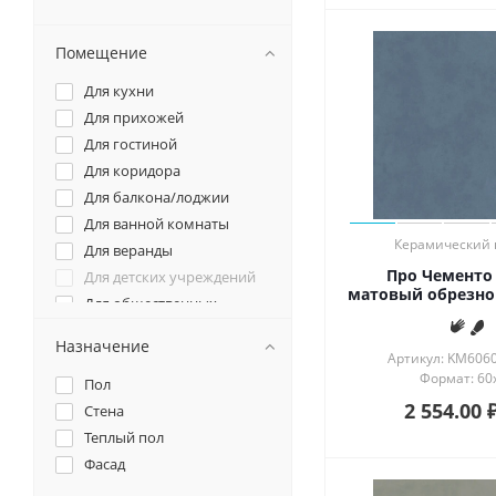
Помещение
Для кухни
Для прихожей
Для гостиной
Для коридора
Для балкона/лоджии
Для ванной комнаты
Керамический 
Для веранды
Про Чементо
Для детских учреждений
матовый обрезной
Для общественных
помещений
Для спальни
Назначение
Артикул: KM606
Для террасы
Формат: 60
Пол
Для фартука
2 554.00
Стена
Теплый пол
Фасад