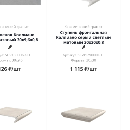
мический гранит
Керамический гранит
Ступень фронтальная
пенок Коллиано
Коллиано серый светлый
атовый 30x9,6x0,8
матовый 30x30x0,8
ул: SG913000NALT
Артикул: SG912900NGTF
ормат: 30x9,6
Формат: 30x30
126
₽
/шт
1 115
₽
/шт