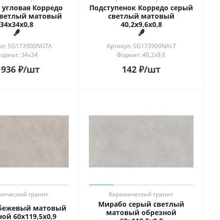
 угловая Корредо
Подступенок Корредо серый
светлый матовый
светлый матовый
34x34x0,8
40,2x9,6x0,8
ул: SG173900NGTA
Артикул: SG173900NALT
ормат: 34x34
Формат: 40,2x9,6
 936
₽
/шт
142
₽
/шт
мический гранит
Керамический гранит
Мирабо серый светлый
бежевый матовый
матовый обрезной
ой 60x119,5x0,9