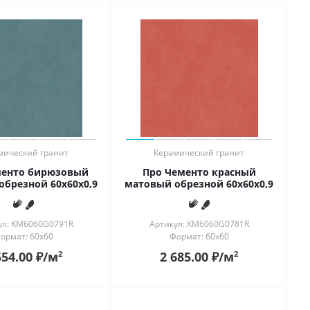
мический гранит
Керамический гранит
менто бирюзовый
Про Чементо красный
обрезной 60x60x0,9
матовый обрезной 60x60x0,9
ул: KM6060G0791R
Артикул: KM6060G0781R
ормат: 60x60
Формат: 60x60
554.00
₽
/м
2 685.00
₽
/м
2
2