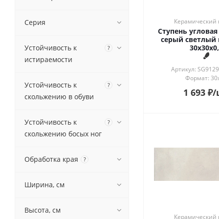
Пэчворк
Соль-перец
Керамический 
Серия
Ступень угловая
Ткань
серый светлый
Травертин
30x30x0,
Устойчивость к
?
Фауна
истираемости
Флора
Артикул: SG912
Фьюжн
Формат: 30
Устойчивость к
?
Эффект изразца
1 693
₽
/
скольжению в обуви
Эффект кисти
Эффект мозаики
Устойчивость к
?
скольжению босых ног
Обработка края
?
Ширина, см
Высота, см
Керамический 