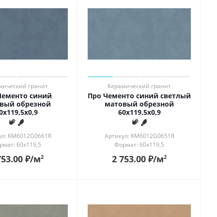
мический гранит
Керамический гранит
Чементо синий
Про Чементо синий светлый
вый обрезной
матовый обрезной
0x119,5x0,9
60x119,5x0,9
ул: KM6012G0661R
Артикул: KM6012G0651R
рмат: 60x119,5
Формат: 60x119,5
753.00
₽
/м
2 753.00
₽
/м
2
2