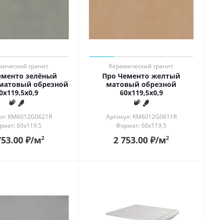
мический гранит
Керамический гранит
ементо зелёный
Про Чементо желтый
матовый обрезной
матовый обрезной
0x119,5x0,9
60x119,5x0,9
ул: KM6012G0621R
Артикул: KM6012G0611R
рмат: 60x119,5
Формат: 60x119,5
753.00
₽
/м
2 753.00
₽
/м
2
2