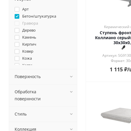
Арт
Бетон/штукатурка
Гравюра
Керамический 
Дерево
Ступень фрон
Камень
Коллиано серый
30x30x0,
Кирпич
Ковер
Артикул: SG913
Кожа
Формат: 30
Котто
1 115
₽
/
Кракле
Поверхность
Майолика
Металл
Обработка
Моноколор
поверхности
Мрамор
Натюрморт
Стиль
Оникс
Орнамент
Пейзаж
Коллекция