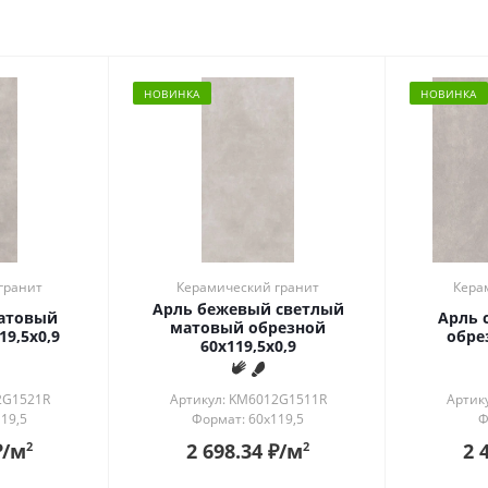
ь в интерьере
ности
й
ый
НОВИНКА
НОВИНКА
рованный
й
гранит
Керамический гранит
Кера
Арль бежевый светлый
атовый
Арль 
матовый обрезной
19,5x0,9
обре
60x119,5x0,9
2G1521R
Артикул: KM6012G1511R
Артик
19,5
Формат: 60x119,5
Ф
₽
/м
2 698.34
₽
/м
2 
2
2