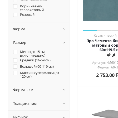
Коричневый/
терракотовый
Розовый
Серый
Синий/голубой
Форма
Фиолетовый/сиреневый
Керамический 
Черный
Про Чементо б
Размер
матовый об
60x119,5x
Мини (до 15 см
включительно)
Средний (16-59 см)
Артикул: KM601
Большой (60-119 см)
Формат: 60x1
Макси и супермакси (от
2 753.00
120 см)
Формат, см
Толщина, мм
Рисунок