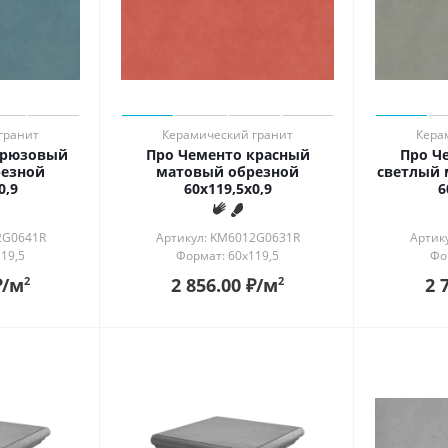
гранит
Керамический гранит
Кера
ирюзовый
Про Чементо красный
Про Ч
резной
матовый обрезной
светлый 
0,9
60x119,5x0,9
6
2G0641R
Артикул: KM6012G0631R
Артик
19,5
Формат: 60x119,5
Фо
₽
/м
2 856.00
₽
/м
2 
2
2