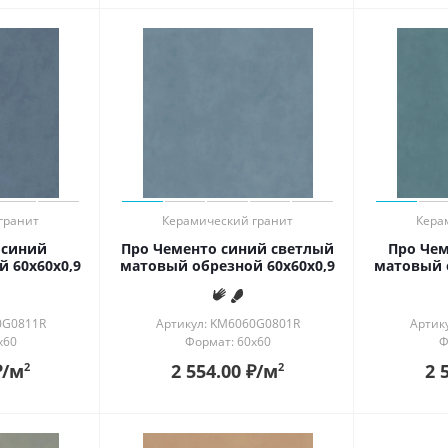
гранит
Керамический гранит
Кера
 синий
Про Чементо синий светлый
Про Че
 60x60x0,9
матовый обрезной 60x60x0,9
матовый 
0G0811R
Артикул: KM6060G0801R
Артик
x60
Формат: 60x60
Ф
₽
/м
2 554.00
₽
/м
2 
2
2