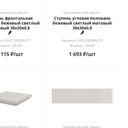
мический гранит
Керамический гранит
нь фронтальная
Ступень угловая Коллиано
 бежевый светлый
бежевый светлый матовый
вый 30x30x0,8
30x30x0,8
ул: SG912600NGTF
Артикул: SG912600NGTA
ормат: 30x30
Формат: 30x30
 115
₽
/шт
1 693
₽
/шт
мический гранит
Керамический гранит