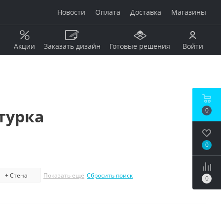
Новости
Оплата
Доставка
Магазины
Акции
Заказать дизайн
Готовые решения
Войти
Рисунок
Дерево
турка
0
Мрамор
анжевый
Камень
Оникс
0
Бетон / штукатурка
рдовый
Моноколор
Металл
+ Стена
Показать ещё
Сбросить поиск
0
Кирпич
бой
Пэчворк
Ковер