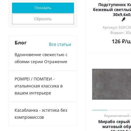
Подступенок К
бежевый светлы
30x9,6x0
Сбросить
Артикул: SG912
Формат: 30x
126
₽
/
Блог
Все статьи
Вдохновение свежестью с
обоями серии Отражение
POMPEI / ПОМПЕИ -
итальянская классика в
вашем интерьере
Касабланка - эстетика без
Керамический 
компромиссов
Мирабо серый
матовый об