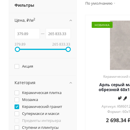
Смотрет
По умолчанию
Фильтры
Душевые системы и ограждения
Особен
Матовы
2
Цена, ₽/м
Унитазы и аксессуары
Глянцев
НОВИНКА
Лаппати
Подвесные зеркала для ванной
Обрезно
379.89
265 833.33
Мебель для ванной
Акция
Керамический 
Категория
Арль серый м
обрезной 60x1
Керамическая плитка
Мозаика
Керамический гранит
Артикул: KM601
Формат: 60x1
Супермакси и макси
2 698.34
Предметы интерьера
Ступени и плинтусы