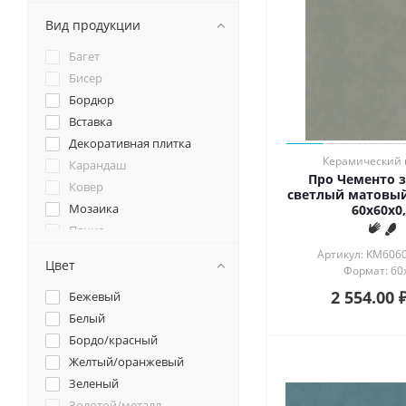
Вид продукции
Багет
Бисер
Бордюр
Вставка
Декоративная плитка
Керамический 
Карандаш
Про Чементо 
Ковер
светлый матовый
Мозаика
60х60x0,
Панно
Плинтус
Артикул: KM606
Цвет
Формат: 60
Подступенок
2 554.00
Розон
Бежевый
Ступень
Белый
Угол
Бордо/красный
Фоновая плитка
Желтый/оранжевый
Зеленый
Золотой/металл