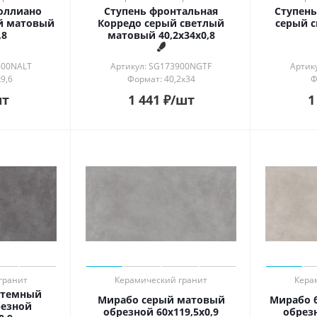
оллиано
Ступень фронтальная
Ступень
й матовый
Корредо серый светлый
серый 
,8
матовый 40,2x34x0,8
600NALT
Артикул: SG173900NGTF
Артик
9,6
Формат: 40,2x34
Ф
шт
1 441
₽
/шт
1
гранит
Керамический гранит
Кера
 темный
Мирабо серый матовый
Мирабо 
резной
обрезной 60x119,5x0,9
обрезн