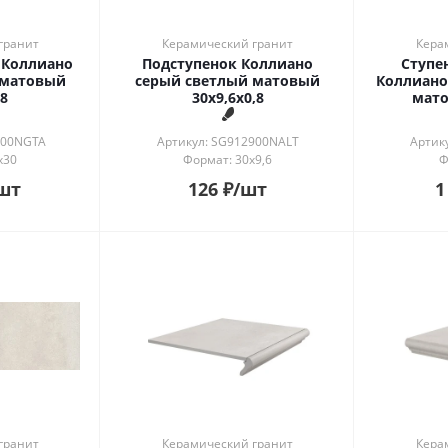
гранит
Керамический гранит
Кера
 Коллиано
Подступенок Коллиано
Ступе
 матовый
серый светлый матовый
Коллиано
8
30x9,6x0,8
мато
900NGTA
Артикул: SG912900NALT
Артик
x30
Формат: 30x9,6
Ф
шт
126
₽
/шт
1
гранит
Керамический гранит
Кера