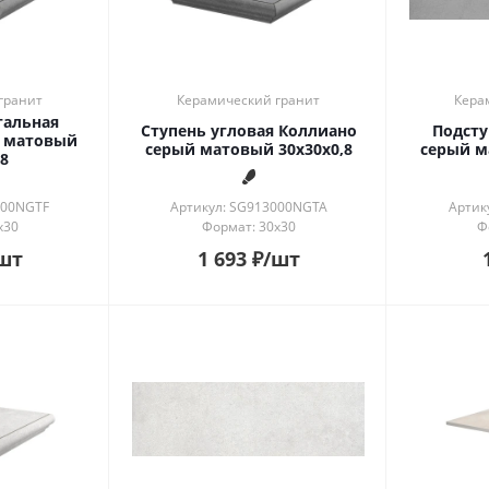
гранит
Керамический гранит
Кера
тальная
Ступень угловая Коллиано
Подсту
 матовый
серый матовый 30x30x0,8
серый м
8
000NGTF
Артикул: SG913000NGTA
Артик
x30
Формат: 30x30
Ф
шт
1 693
₽
/шт