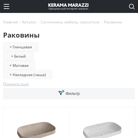
Официальный интернет-магазин
Главная
-
Каталог
-
Сантехника, мебель, смесители
-
Раковины
Раковины
+ Глянцевая
+ Белый
+ Матовая
+ Накладная (чаша)
Показать ещё
Фильтр