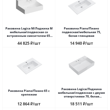
Раковина Logica M/Лоджика М
Раковина Piano/Пиано
мебельная\подвесная cо
подвесная/мебельная 75,
встроенным смесителем 65,
белая глянцевая
белая глянцевая
44 825
₽
/шт
14 940
₽
/шт
Раковина Logica/Лоджика
Раковина Piano/Пиано 65 с
мебельная\подвесная с двумя
крепежом
отверстиями 70, белая
глянцевая
12 864
₽
/шт
18 511
₽
/шт