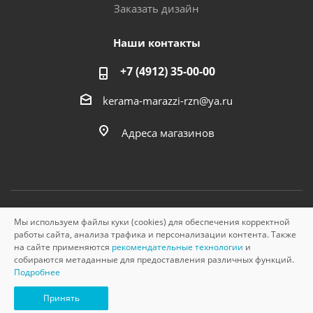
Заказать дизайн
Наши контакты
+7 (4912) 35-00-00
kerama-marazzi-rzn@ya.ru
Адреса магазинов
Мы используем файлы куки (cookies) для обеспечения корректной
© «Керама Марацци», ОГРН 1145749000210, 2026
работы сайта, анализа трафика и персонализации контента. Также
на сайте применяются
рекомендательные технологии
и
собираются метаданные для предоставления различных функций.
Подробнее
Принять