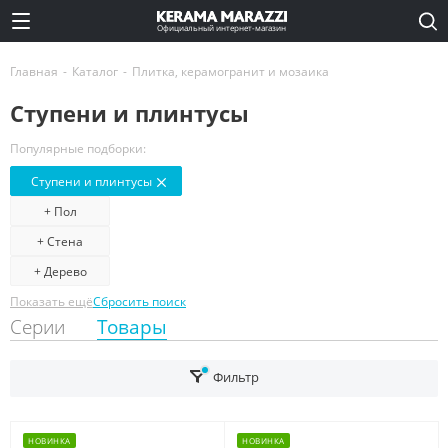
Официальный интернет-магазин
Главная
-
Каталог
-
Плитка, керамогранит и мозаика
Ступени и плинтусы
Популярные подборки:
Ступени и плинтусы
+ Пол
+ Стена
+ Дерево
Показать ещё
Сбросить поиск
Серии
Товары
Фильтр
НОВИНКА
НОВИНКА