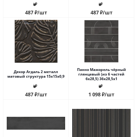
487
₽
/шт
487
₽
/шт
Панно Мажорель чёрный
Декор Агдаль 2 металл
глянцевый (из 6 частей
матовый структура 15x15x0,9
6х28,5) 36x28,5x1
487
₽
/шт
1 098
₽
/шт