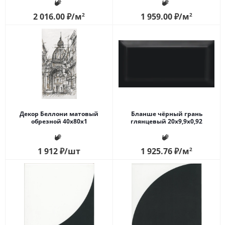
2 016.00
₽
/м
2
1 959.00
₽
/м
2
Декор Беллони матовый
Бланше чёрный грань
обрезной 40x80x1
глянцевый 20x9,9x0,92
1 912
₽
/шт
1 925.76
₽
/м
2