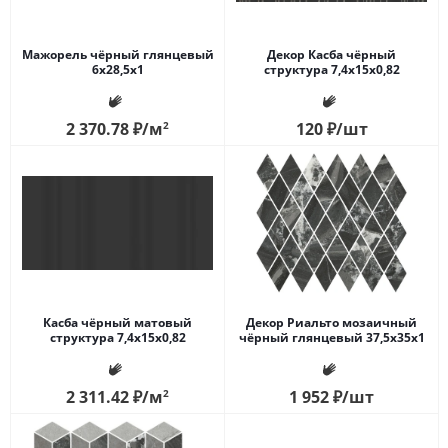
Мажорель чёрный глянцевый
Декор Касба чёрный
6x28,5x1
структура 7,4x15x0,82
2 370.78
₽
/м
2
120
₽
/шт
Касба чёрный матовый
Декор Риальто мозаичный
структура 7,4x15x0,82
чёрный глянцевый 37,5x35x1
2 311.42
₽
/м
2
1 952
₽
/шт