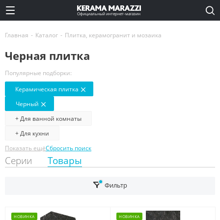
Официальный интернет-магазин
Главная
-
Каталог
-
Плитка, керамогранит и мозаика
Черная плитка
Популярные подборки:
Керамическая плитка
Черный
+ Для ванной комнаты
+ Для кухни
Показать ещё
Сбросить поиск
Серии
Товары
Фильтр
НОВИНКА
НОВИНКА