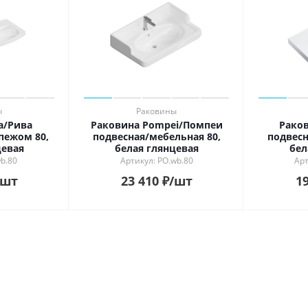
ь в интерьере
ности
й
ый
рованный
й
ы
Раковины
a/Рива
Раковина Pompei/Помпеи
Раков
пежом 80,
подвесная/мебельная 80,
подвесн
цевая
белая глянцевая
бел
wb.80
Артикул: PO.wb.80
Арт
/шт
23 410
₽
/шт
19