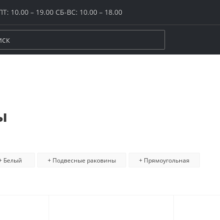
Т: 10.00 – 19.00 СБ-ВС: 10.00 – 18.00
керамогранит
ение
Размер
Цвет
20x20
Бежевый
ы
20х120
Белый
ого пола
30x30
Желтый / ор
и плинтусы
40x40
Зеленый
цы
60х60
Коричневый
ной комнаты
60х120
Красный / бо
+ Белый
+ Подвесные раковины
+ Прямоугольная
и
80х80
Розовый
ука
80х160
Серый
иной / спальни
120х120
Синий / голу
она / лоджии
Крупный формат
Черный
да
Макси и супермакси
Все размеры