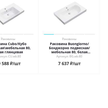
Раковины
Раковины
ина Cubo/Кубо
Раковина Buongiorno/
ая\мебельная 80,
Бонджорно подвесная/
ая глянцевая
мебельная 80, белая
глянцевая
икул: CU.wb.80
Артикул: BG.wb.80
 588
₽
/шт
7 637
₽
/шт