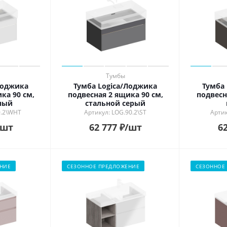
Тумбы
Лоджика
Тумба Logica/Лоджика
Тумба
ка 90 см,
подвесная 2 ящика 90 см,
подвесн
ный
стальной серый
0.2\WHT
Артикул: LOG.90.2\ST
Артик
/шт
62 777
₽
/шт
62
НИЕ
СЕЗОННОЕ ПРЕДЛОЖЕНИЕ
СЕЗОННОЕ