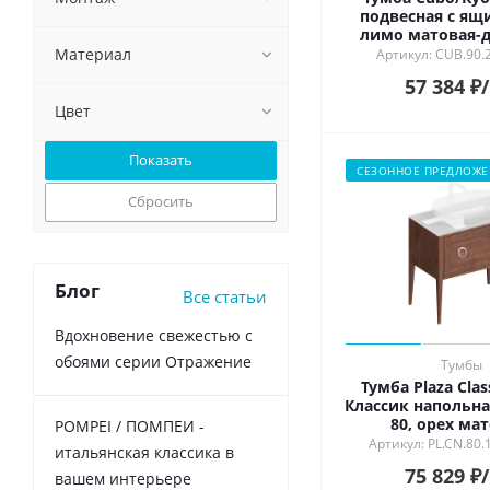
подвесная с ящ
лимо матовая-д
Материал
Артикул: CUB.90.
57 384
₽
Цвет
СЕЗОННОЕ ПРЕДЛОЖЕ
Сбросить
Блог
Все статьи
Вдохновение свежестью с
обоями серии Отражение
Тумбы
Тумба Plaza Clas
Классик напольна
80, орех ма
POMPEI / ПОМПЕИ -
Артикул: PL.CN.80
итальянская классика в
75 829
₽
вашем интерьере