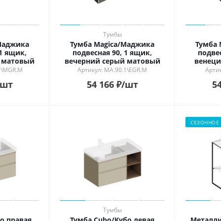
Тумбы
Маджика
Тумба Magica/Маджика
Тумба 
 1 ящик,
подвесная 90, 1 ящик,
подвес
 матовый
вечерний серый матовый
венеци
1\MGR.M
Артикул: MA.90.1\EGR.M
Артик
/шт
54 166
₽
/шт
54
СЕЗОННОЕ
Тумбы
о правая
Тумба Cubo/Кубо левая
Металли