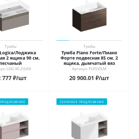
Тумбы
Тумбы
 Logica/Лоджика
Тумба Piano Forte/Пиано
ая 2 ящика 90 см,
Форте подвесная 85 см, 2
песчаный
ящика, дымчатый вяз
ул: LOG.90.2\SAN
Артикул: PI.85\OLM
 777
₽
/шт
20 900.01
₽
/шт
 ПРЕДЛОЖЕНИЕ
СЕЗОННОЕ ПРЕДЛОЖЕНИЕ