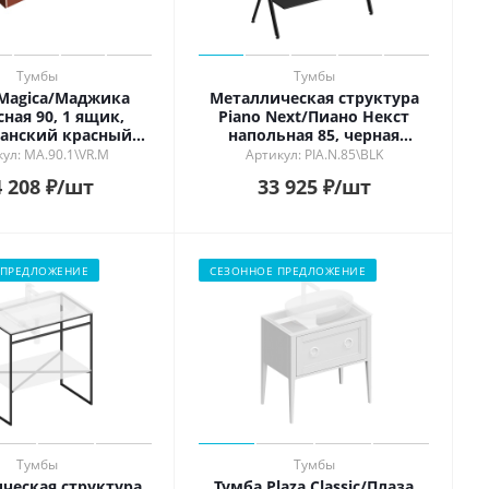
Тумбы
Тумбы
Magica/Маджика
Металлическая структура
ная 90, 1 ящик,
Piano Next/Пиано Некст
анский красный
напольная 85, черная
матовый
матовая
ул: MA.90.1\VR.M
Артикул: PIA.N.85\BLK
 208
₽
/шт
33 925
₽
/шт
 ПРЕДЛОЖЕНИЕ
СЕЗОННОЕ ПРЕДЛОЖЕНИЕ
Тумбы
Тумбы
ческая структура
Тумба Plaza Classic/Плаза