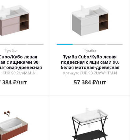
Тумбы
Тумбы
Cubo/Кубо левая
Тумба Cubo/Кубо левая
ая с ящиками 90,
подвесная с ящиками 90,
атовая-древесная
белая матовая-древесная
: CUB.90.2Lh\MAL.N
Артикул: CUB.90.2Lh\WHTM.N
 384
₽
/шт
57 384
₽
/шт