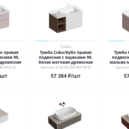
ь в интерьере
ности
й
ый
рованный
й
Тумбы
о правая
Тумба Cubo/Кубо правая
Тумба 
иками 90,
подвесная с ящиками 90,
подвесн
древесная
белая матовая-древесная
мальва м
2Rh\MAL.N
Артикул: CUB.90.2Rh\WHTM.N
Артикул
/шт
57 384
₽
/шт
57