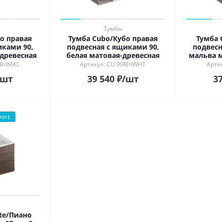
Тумбы
о правая
Тумба Cubo/Кубо правая
Тумба 
иками 90,
подвесная с ящиками 90,
подвесн
древесная
белая матовая-древесная
мальва м
Rh\MAL
Артикул: CU.90Rh\WHT
Арти
/шт
39 540
₽
/шт
37
НИЕ
rte/Пиано