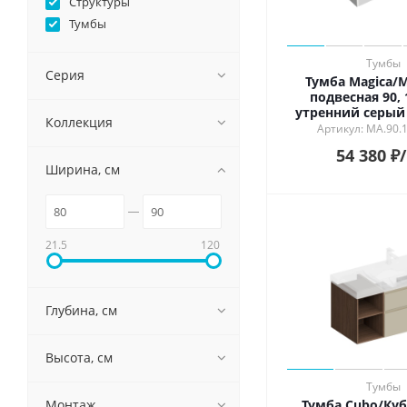
Структуры
Тумбы
Тумбы
Серия
Тумба Magica/
подвесная 90,
утренний серый
Коллекция
Артикул: MA.90.
54 380
₽
Ширина, см
21.5
120
Глубина, см
Высота, см
Тумбы
Тумба Cubo/Куб
Монтаж