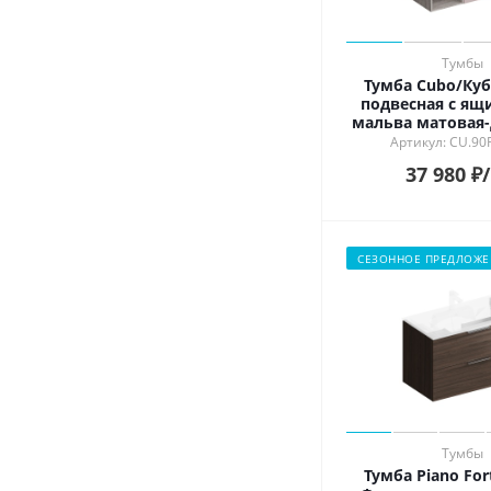
Тумбы
Тумба Cubo/Куб
подвесная с ящ
мальва матовая-
Артикул: CU.90
37 980
₽
СЕЗОННОЕ ПРЕДЛОЖЕ
Тумбы
Тумба Piano Fo