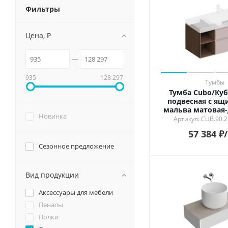
Смотрет
Фильтры
Душевые системы и ограждения
Особен
Матовы
Цена, ₽
Унитазы и аксессуары
Глянцев
Лаппати
Подвесные зеркала для ванной
Обрезно
935
128 297
Тумбы
Мебель для ванной
Тумба Cubo/Куб
подвесная с ящ
мальва матовая-
Новинка
Артикул: CUB.90.
57 384
₽
Сезонное предложение
Вид продукции
Аксессуары для мебели
Пеналы
Полки