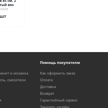
 85 см, 2
тый вяз
85\OLM
/шт
Помощь покупателю
ранит и мозаика
Как оформить заказ
ель, смесители
Оплата
Доставка
Возврат
я
Гарантийный сервис
Заказать дизайн