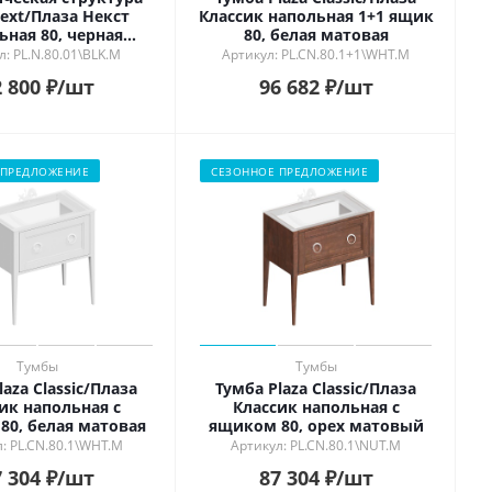
Next/Плаза Некст
Классик напольная 1+1 ящик
ьная 80, черная
80, белая матовая
матовая
л: PL.N.80.01\BLK.M
Артикул: PL.CN.80.1+1\WHT.M
 800
₽
/шт
96 682
₽
/шт
 ПРЕДЛОЖЕНИЕ
СЕЗОННОЕ ПРЕДЛОЖЕНИЕ
Тумбы
Тумбы
laza Classic/Плаза
Тумба Plaza Classic/Плаза
ик напольная с
Классик напольная с
80, белая матовая
ящиком 80, орех матовый
: PL.CN.80.1\WHT.M
Артикул: PL.CN.80.1\NUT.M
 304
₽
/шт
87 304
₽
/шт