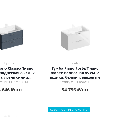
Тумбы
Тумбы
ano Classic/Пиано
Тумба Piano Forte/Пиано
подвесная 85 см, 2
Форте подвесная 85 см, 2
а, ясень синий
ящика, белый глянцевый
матовый
л: PIA.CL.85\BLU.M
Артикул: PI.F.85\WHT
 646
₽
/шт
34 796
₽
/шт
СЕЗОННОЕ ПРЕДЛОЖЕНИЕ