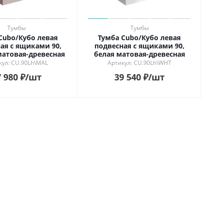
Тумбы
Тумбы
Cubo/Кубо левая
Тумба Cubo/Кубо левая
ая с ящиками 90,
подвесная с ящиками 90,
атовая-древесная
белая матовая-древесная
кул: CU.90Lh\MAL
Артикул: CU.90Lh\WHT
 980
₽
/шт
39 540
₽
/шт