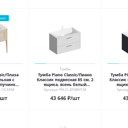
НИЕ
Тумбы
sic/Плаза
Тумба Piano Classic/Пиано
Тумба Pi
льная с
Классик подвесная 85 см, 2
Классик 
апучино
ящика, ясень белый
ящик
й
матовый
0.1\CAP.M
Артикул: PIA.CL.85\WHT.M
Артику
/шт
43 646
₽
/шт
43