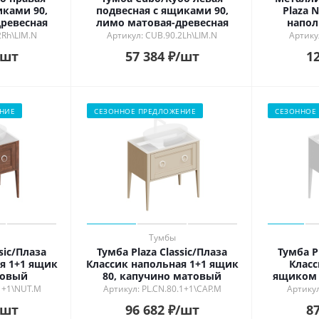
иками 90,
подвесная с ящиками 90,
Plaza 
ревесная
лимо матовая-древесная
напол
2Rh\LIM.N
Артикул: CUB.90.2Lh\LIM.N
Артику
/шт
57 384
₽
/шт
12
НИЕ
СЕЗОННОЕ ПРЕДЛОЖЕНИЕ
СЕЗОННОЕ
Тумбы
sic/Плаза
Тумба Plaza Classic/Плаза
Тумба P
я 1+1 ящик
Классик напольная 1+1 ящик
Класс
товый
80, капучино матовый
ящиком 
.1+1\NUT.M
Артикул: PL.CN.80.1+1\CAP.M
Артикул
/шт
96 682
₽
/шт
87