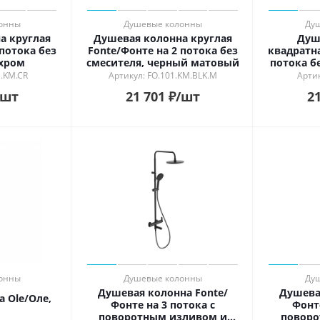
онны
Душевые колонны
Ду
а круглая
Душевая колонна круглая
Душ
 потока без
Fonte/Фонте на 2 потока без
квадратна
 хром
смесителя, черный матовый
потока б
1.KM.CR
Артикул: FO.101.KM.BLK.M
Артик
/шт
21 701
₽
/шт
21
онны
Душевые колонны
Ду
Душевая колонна Fonte/
Душева
 Ole/Оле,
Фонте на 3 потока с
Фонте
поворотным изливом и
поворо