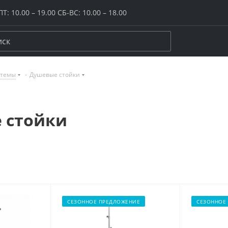
Т: 10.00 – 19.00 СБ-ВС: 10.00 – 18.00
стемы
-
Душевые стойки
керамогранит
ение
Размер
Цвет
20x20
Бежевый
 стойки
20х120
Белый
ого пола
30x30
Желтый / ор
и плинтусы
40x40
Зеленый
цы
60х60
Коричневый
ной комнаты
60х120
Красный / бо
и
80х80
Розовый
ука
80х160
Серый
иной / спальни
120х120
Синий / голу
СЕЗОННОЕ ПРЕДЛОЖЕНИЕ
СЕЗОННОЕ
она / лоджии
Крупный формат
Черный
да
Макси и супермакси
Все размеры