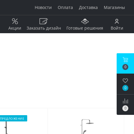
Новости
Оплата
Доставка
Магазины
Акции
Заказать дизайн
Готовые решения
Войти
Рисунок
Дерево
0
Мрамор
анжевый
Камень
Оникс
0
Бетон / штукатурка
рдовый
Моноколор
Металл
0
Кирпич
бой
Пэчворк
 ПРЕДЛОЖЕНИЕ
Ковер