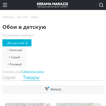
Официальный интернет-магазин
Главная
-
Каталог
-
Обои
Обои в детскую
Популярные подборки:
Для детской
+ Зеленый
+ Серый
+ Розовый
Показать ещё
Сбросить поиск
Серии
Товары
Фильтр