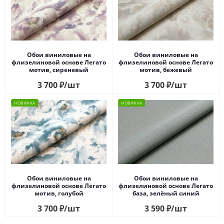
Обои виниловые на
Обои виниловые на
флизелиновой основе Легато
флизелиновой основе Легато
мотив, сиреневый
мотив, бежевый
3 700
₽
/шт
3 700
₽
/шт
НОВИНКА
НОВИНКА
Обои виниловые на
Обои виниловые на
флизелиновой основе Легато
флизелиновой основе Легато
мотив, голубой
база, зелёный синий
3 700
₽
/шт
3 590
₽
/шт