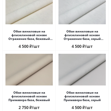
Обои виниловые на
Обои виниловые на
флизелиновой основе
флизелиновой основе
Отражение база, бежевый
Отражение база, серый
светлый
светлый
4 500
₽
/шт
4 500
₽
/шт
Обои виниловые на
Обои виниловые на
флизелиновой основе
флизелиновой основе
Примавера база, бежевый
Примавера база, серый
2 750
₽
/шт
4 500
₽
/шт