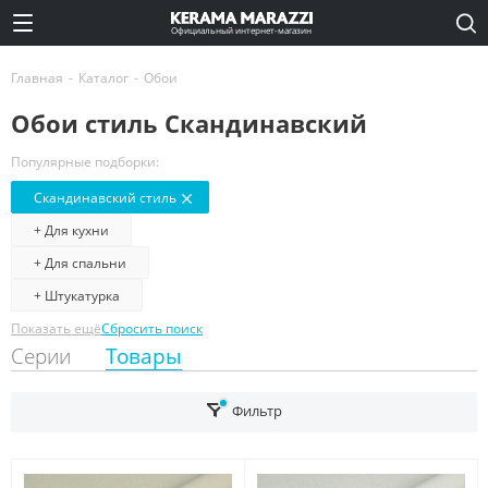
Официальный интернет-магазин
Главная
-
Каталог
-
Обои
Обои стиль Скандинавский
Популярные подборки:
Скандинавский стиль
+ Для кухни
+ Для спальни
+ Штукатурка
Показать ещё
Сбросить поиск
Серии
Товары
Фильтр