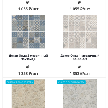
1 055
₽
/шт
1 055
₽
/шт
Декор Онда 2 мозаичный
Декор Онда 1 мозаичный
30x30x0,9
30x30x0,9
1 353
₽
/шт
1 353
₽
/шт
СНЯТО С ПРОИЗВОДСТВА
СНЯТО С ПРОИЗВОДСТВА