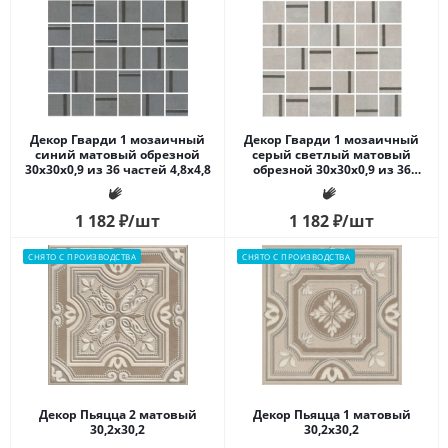
Декор Гварди 1 мозаичный
Декор Гварди 1 мозаичный
синий матовый обрезной
серый светлый матовый
30x30x0,9 из 36 частей 4,8х4,8
обрезной 30x30x0,9 из 36
частей 4,8х4,8
1 182
₽
/шт
1 182
₽
/шт
СНЯТО С ПРОИЗВОДСТВА
СНЯТО С ПРОИЗВОДСТВА
Декор Пьяцца 2 матовый
Декор Пьяцца 1 матовый
30,2x30,2
30,2x30,2