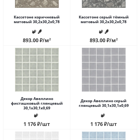
Кассетоне коричневый
Кассетоне серый тёмный
матовый 30,2x30,2x0,78
матовый 30,2x30,2x0,78
893.00
₽
/м
2
893.00
₽
/м
2
Декор Авеллино
Декор Авеллино серый
фисташковый глянцевый
глянцевый 30,1x30,1x0,69
30,1x30,1x0,69
1 176
₽
/шт
1 176
₽
/шт