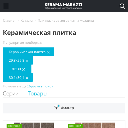
Официальный интернет-магазин
Главная
-
Каталог
-
Плитка, керамогранит и мозаика
Керамическая плитка
Популярные подборки:
Керамическая плитка
29,8x29,8
30x30
30,1x30,1
Показать ещё
Сбросить поиск
Серии
Товары
Фильтр
НОВИНКА
НОВИНКА