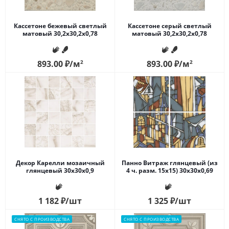
Кассетоне бежевый светлый
Кассетоне серый светлый
матовый 30,2x30,2x0,78
матовый 30,2x30,2x0,78
893.00
₽
/м
2
893.00
₽
/м
2
Декор Карелли мозаичный
Панно Витраж глянцевый (из
глянцевый 30x30x0,9
4 ч. разм. 15х15) 30х30x0,69
1 182
₽
/шт
1 325
₽
/шт
СНЯТО С ПРОИЗВОДСТВА
СНЯТО С ПРОИЗВОДСТВА