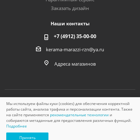
Заказать дизайн
Наши контакты
+7 (4912) 35-00-00
kerama-marazzi-rzn@ya.ru
Адреса магазинов
Мы используем файлы куки (cookies) для обеспечения корректной
© «Керама Марацци», ОГРН 1145749000210, 2026
работы сайта, анализа трафика и персонализации контента. Также
на сайте применяются
рекомендательные технологии
и
собираются метаданные для предоставления различных функций.
Подробнее
Принять