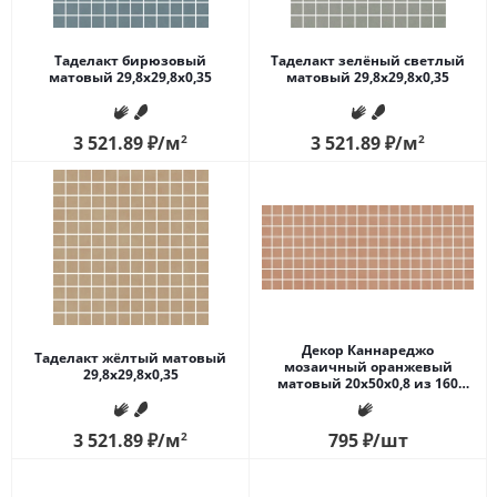
Таделакт бирюзовый
Таделакт зелёный светлый
матовый 29,8x29,8x0,35
матовый 29,8x29,8x0,35
3 521.89
₽
/м
2
3 521.89
₽
/м
2
Декор Каннареджо
Таделакт жёлтый матовый
мозаичный оранжевый
29,8x29,8x0,35
матовый 20x50x0,8 из 160
частей 2,3х2,3
3 521.89
₽
/м
2
795
₽
/шт