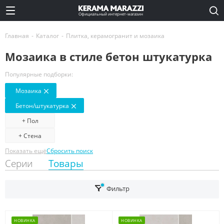
Официальный интернет-магазин
Главная
-
Каталог
-
Плитка, керамогранит и мозаика
Мозаика в стиле бетон штукатурка
Популярные подборки:
Мозаика
Бетон/штукатурка
+ Пол
+ Стена
Показать ещё
Сбросить поиск
Серии
Товары
Фильтр
НОВИНКА
НОВИНКА