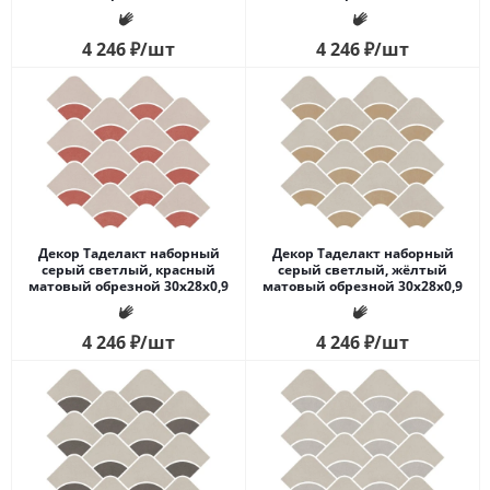
4 246
₽
/шт
4 246
₽
/шт
Декор Таделакт наборный
Декор Таделакт наборный
серый светлый, красный
серый светлый, жёлтый
матовый обрезной 30x28x0,9
матовый обрезной 30x28x0,9
4 246
₽
/шт
4 246
₽
/шт