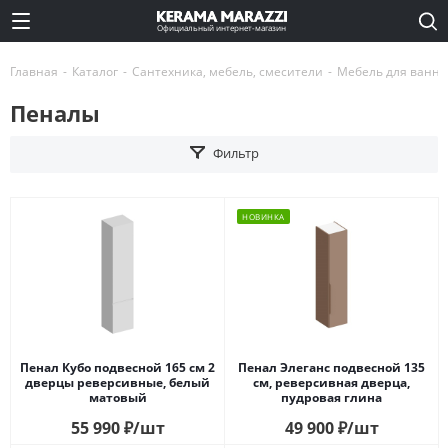
Официальный интернет-магазин
Главная
-
Каталог
-
Сантехника, мебель, смесители
-
Мебель для ванны
Пеналы
Фильтр
НОВИНКА
Пенал Кубо подвесной 165 см 2
Пенал Элеганс подвесной 135
дверцы реверсивные, белый
см, реверсивная дверца,
матовый
пудровая глина
55 990
₽
/шт
49 900
₽
/шт