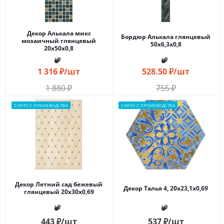
Декор Алькала микс
Бордюр Алькала глянцевый
мозаичный глянцевый
50x6,3x0,8
20x50x0,8
1 316
₽
/шт
528.50
₽
/шт
1 880
₽
755
₽
СНЯТО С ПРОИЗВОДСТВА
СНЯТО С ПРОИЗВОДСТВА
Декор Летний сад бежевый
Декор Талья 4, 20x23,1x0,69
глянцевый 20x30x0,69
443
₽
/шт
537
₽
/шт