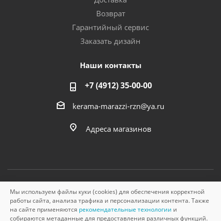
Возврат
Гарантийный сервис
Заказать дизайн
Наши контакты
+7 (4912) 35-00-00
kerama-marazzi-rzn@ya.ru
Адреса магазинов
Мы используем файлы куки (cookies) для обеспечения корректной
© «Керама Марацци», ОГРН 1145749000210, 2026
работы сайта, анализа трафика и персонализации контента. Также
на сайте применяются
рекомендательные технологии
и
собираются метаданные для предоставления различных функций.