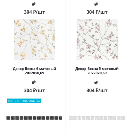
304
₽
/шт
304
₽
/шт
Декор Весна 6 матовый
Декор Весна 5 матовый
20x20x0,69
20x20x0,69
304
₽
/шт
304
₽
/шт
СНЯТО С ПРОИЗВОДСТВА