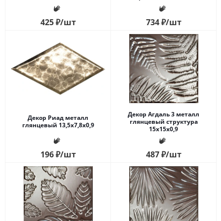
425
₽
/шт
734
₽
/шт
Декор Агдаль 3 металл
Декор Риад металл
глянцевый структура
глянцевый 13,5x7,8x0,9
15x15x0,9
196
₽
/шт
487
₽
/шт