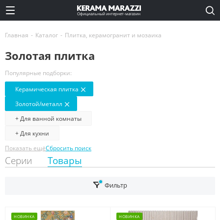
Официальный интернет-магазин
Главная
-
Каталог
-
Плитка, керамогранит и мозаика
Золотая плитка
Популярные подборки:
Керамическая плитка
Золотой/металл
+ Для ванной комнаты
+ Для кухни
Показать ещё
Сбросить поиск
Серии
Товары
Фильтр
НОВИНКА
НОВИНКА