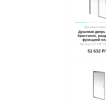
Душевые огра
Душевая дверь C
Кристалло, раз
функцией пл
открывания и за
Артикул: CT.140.1/
140х210, матовы
52 632
₽
упаковка 