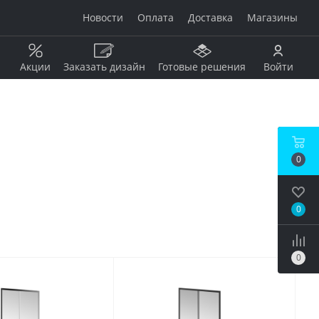
Новости
Оплата
Доставка
Магазины
Акции
Заказать дизайн
Готовые решения
Войти
Рисунок
Дерево
0
Мрамор
анжевый
Камень
Оникс
0
Бетон / штукатурка
рдовый
Моноколор
Металл
0
Кирпич
бой
Пэчворк
Ковер