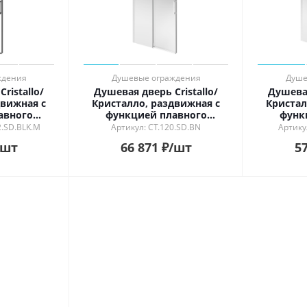
ждения
Душевые ограждения
Душе
ristallo/
Душевая дверь Cristallo/
Душевая
движная с
Кристалло, раздвижная с
Кристал
авного
функцией плавного
функ
крывания,
открывания и закрывания,
открыван
2.SD.BLK.M
Артикул: CT.120.SD.BN
Артику
й черный,
120х210, брашированный
140х210
/шт
66 871
₽
/шт
57
1/2
никель
никел