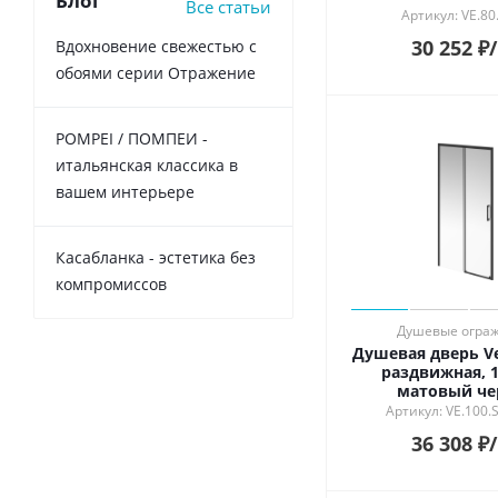
Блог
Все статьи
Артикул: VE.80
30 252
₽
Вдохновение свежестью с
обоями серии Отражение
POMPEI / ПОМПЕИ -
итальянская классика в
вашем интерьере
Касабланка - эстетика без
компромиссов
Душевые огра
Душевая дверь Ve
раздвижная, 1
матовый ч
Артикул: VE.100.
36 308
₽