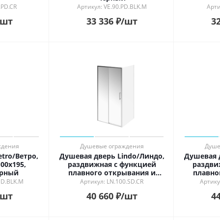
.PD.CR
Артикул: VE.90.PD.BLK.M
Арти
/шт
33 336
₽
/шт
32
ждения
Душевые ограждения
Душе
tro/Ветро,
Душевая дверь Lindo/Линдо,
Душевая 
00х195,
раздвижная с функцией
раздви
ерный
плавного открывания и
плавно
закрывания, 100х195, хром
закры
SD.BLK.M
Артикул: LN.100.SD.CR
Артику
мат
/шт
40 660
₽
/шт
44