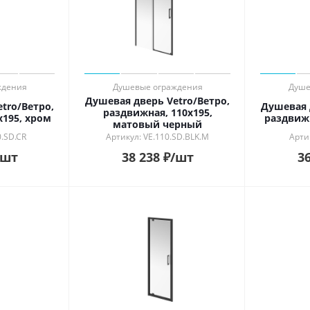
ь в интерьере
ности
й
ый
рованный
й
ждения
Душевые ограждения
Душе
Душевая дверь Vetro/Ветро,
tro/Ветро,
Душевая 
раздвижная, 110х195,
х195, хром
раздвижн
матовый черный
0.SD.CR
Артикул: VE.110.SD.BLK.M
Артик
/шт
38 238
₽
/шт
36