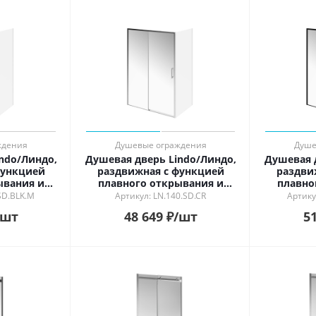
ждения
Душевые ограждения
Душе
ndo/Линдо,
Душевая дверь Lindo/Линдо,
Душевая 
функцией
раздвижная с функцией
раздви
ывания и
плавного открывания и
плавно
20х195,
закрывания, 140х195, хром
закры
SD.BLK.M
Артикул: LN.140.SD.CR
Артику
ерный
мат
/шт
48 649
₽
/шт
51