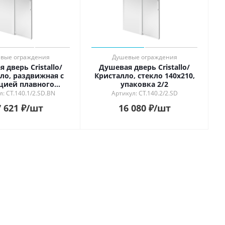
вые ограждения
Душевые ограждения
 дверь Cristallo/
Душевая дверь Cristallo/
ло, раздвижная с
Кристалло, стекло 140х210,
цией плавного
упаковка 2/2
ия и закрывания,
л: CT.140.1/2.SD.BN
Артикул: CT.140.2/2.SD
, брашированный
 621
₽
/шт
16 080
₽
/шт
ь, упаковка 1/2