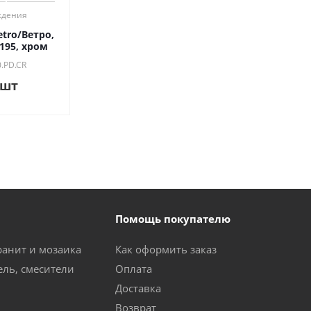
ждения
tro/Ветро,
195, хром
0.PD.CR
/шт
Помощь покупателю
ранит и мозаика
Как оформить заказ
ель, смесители
Оплата
Доставка
Возврат