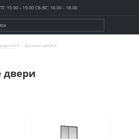
Т: 10.00 – 19.00 СБ-ВС: 10.00 – 18.00
раждения
-
Душевые двери
керамогранит
ение
Размер
Цвет
20x20
Бежевый
 двери
20х120
Белый
ого пола
30x30
Желтый / ор
и плинтусы
40x40
Зеленый
цы
60х60
Коричневый
ной комнаты
60х120
Красный / бо
и
80х80
Розовый
ука
80х160
Серый
иной / спальни
120х120
Синий / голу
она / лоджии
Крупный формат
Черный
да
Макси и супермакси
Все размеры