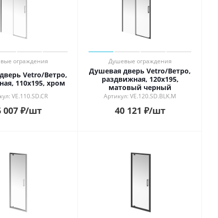
вые ограждения
Душевые ограждения
Душевая дверь Vetro/Ветро,
дверь Vetro/Ветро,
раздвижная, 120х195,
ая, 110х195, хром
матовый черный
ул: VE.110.SD.CR
Артикул: VE.120.SD.BLK.M
 007
₽
/шт
40 121
₽
/шт