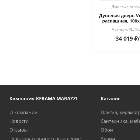
Душевые огра
Душевая дверь Ve
распашная, 100х
Артикул: VE.10
34 019
₽
Компания KERAMA MARAZZI
Каталог
О компании
Плитка, керамог
Новости
Сантехника, меб
Отзывы
Обои
Пользовательское соглашение
Акции