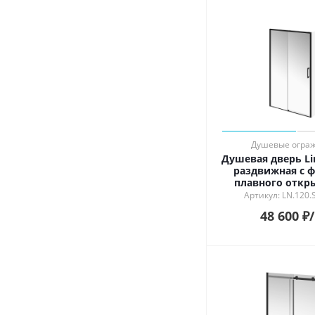
Душевые огра
Душевая дверь Li
раздвижная с 
плавного откр
закрывания, 1
Артикул: LN.120.
матовый ч
48 600
₽