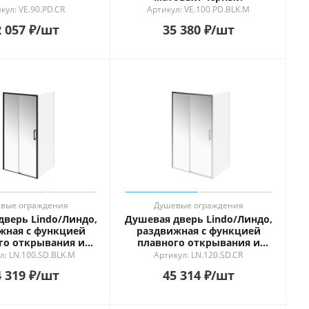
кул: VE.90.PD.CR
Артикул: VE.100.PD.BLK.M
 057
₽
/шт
35 380
₽
/шт
вые ограждения
Душевые ограждения
дверь Lindo/Линдо,
Душевая дверь Lindo/Линдо,
жная с функцией
раздвижная с функцией
го открывания и
плавного открывания и
вания, 100х195,
закрывания, 120х195, хром
л: LN.100.SD.BLK.M
Артикул: LN.120.SD.CR
овый черный
 319
₽
/шт
45 314
₽
/шт