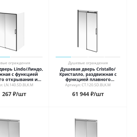
вые ограждения
Душевые ограждения
дверь Lindo/Линдо,
Душевая дверь Cristallo/
жная с функцией
Кристалло, раздвижная с
го открывания и
функцией плавного
вания, 140х195,
открывания и закрывания,
л: LN.140.SD.BLK.M
Артикул: CT.120.SD.BLK.M
овый черный
120х210, матовый черный
 267
₽
/шт
61 944
₽
/шт