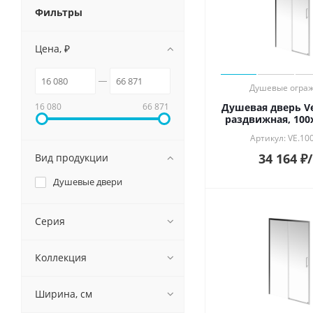
Смотрет
Фильтры
Душевые системы и ограждения
Особен
Матовы
Цена, ₽
Унитазы и аксессуары
Глянцев
Лаппати
Подвесные зеркала для ванной
Обрезно
Душевые огра
16 080
66 871
Душевая дверь Ve
Мебель для ванной
раздвижная, 100
Артикул: VE.10
34 164
₽
Вид продукции
Душевые двери
Серия
Коллекция
Ширина, см