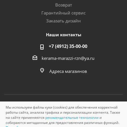
Возврат
Гарантийный сервис
Заказать дизайн
Наши контакты
+7 (4912) 35-00-00
kerama-marazzi-rzn@ya.ru
Адреса магазинов
Мы используем файлы куки (cookies) для обеспечения корректной
© «Керама Марацци», ОГРН 1145749000210, 2026
работы сайта, анализа трафика и персонализации контента. Также
на сайте применяются
рекомендательные технологии
и
собираются метаданные для предоставления различных функций.