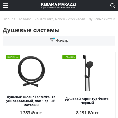
Официальный интернет-магазин
Главная
-
Каталог
-
Сантехника, мебель, смесители
-
Душевые системы
Душевые системы
Фильтр
НОВИНКА
НОВИНКА
Душевой шланг Fonte/Фонте
Душевой гарнитур Фонте,
универсальный, пвх, черный
черный
матовый
1 383
₽
/шт
8 191
₽
/шт