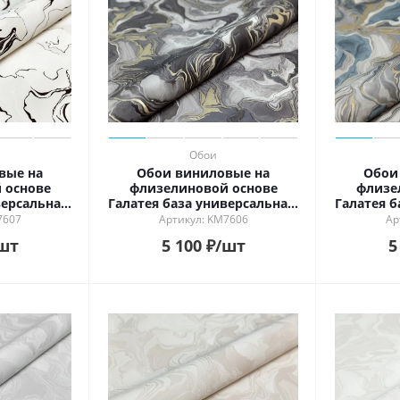
Обои
вые на
Обои виниловые на
Обои
 основе
флизелиновой основе
флизе
версальная,
Галатея база универсальная,
Галатея б
рный
чёрный
7607
Артикул: KM7606
Ар
шт
5 100
₽
/шт
5