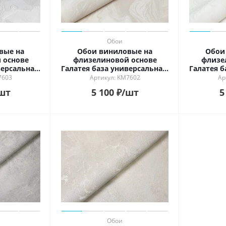
Обои
вые на
Обои виниловые на
Обои
 основе
флизелиновой основе
флизе
версальная,
Галатея база универсальная,
Галатея б
бежевый
7603
Артикул: KM7602
Ар
шт
5 100
₽
/шт
5
Обои