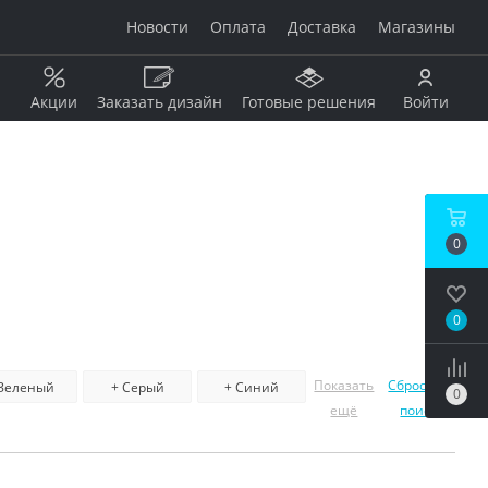
Новости
Оплата
Доставка
Магазины
Акции
Заказать дизайн
Готовые решения
Войти
Рисунок
Дерево
0
Мрамор
анжевый
Камень
Оникс
0
Бетон / штукатурка
рдовый
Моноколор
Металл
Показать
Сбросить
 Зеленый
+ Серый
+ Синий
0
Кирпич
ещё
поиск
бой
Пэчворк
Ковер