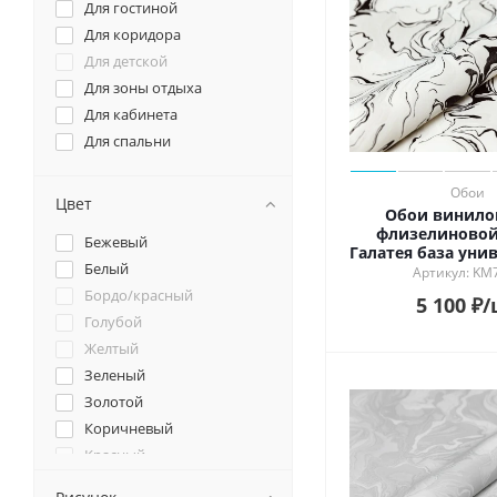
Для гостиной
Для коридора
Для детской
Для зоны отдыха
Для кабинета
Для спальни
Обои
Цвет
Обои винило
флизелиновой
Бежевый
Галатея база уни
Белый
белый чё
Артикул: KM
Бордо/красный
5 100
₽
/
Голубой
Желтый
Зеленый
Золотой
Коричневый
Красный
Мультиколор