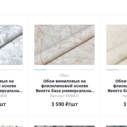
ь в интерьере
ности
й
ый
рованный
й
Обои
вые на
Обои виниловые на
Обои
 основе
флизелиновой основе
флизе
версальная
Венето база универсальная
Венето б
й
1, бежевый
1, бе
8004
Артикул: KM8003
Ар
шт
3 590
₽
/шт
3