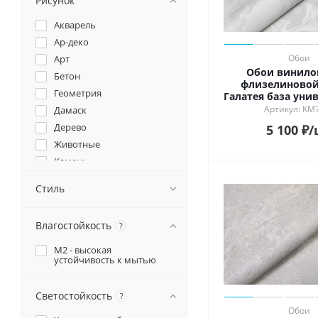
Рисунок
Оранжевый
Персиковый
Акварель
Пудровый
Ар-деко
Пурпурный
Обои
Арт
Обои винило
Розовый
Бетон
флизелиновой
Серый
Геометрия
Галатея база уни
серый
Синий
Артикул: KM
Дамаск
Сиреневый
Дерево
5 100
₽
/
Фиолетовый
Животные
Черный
Камень
Капитоне
Стиль
Кракле
Майолика
Влагостойкость
?
Мозаика
Мрамор
М2 - высокая
устойчивость к мытью
Однотонный
Орнамент
Светостойкость
?
Терраццо
Обои
Ткань