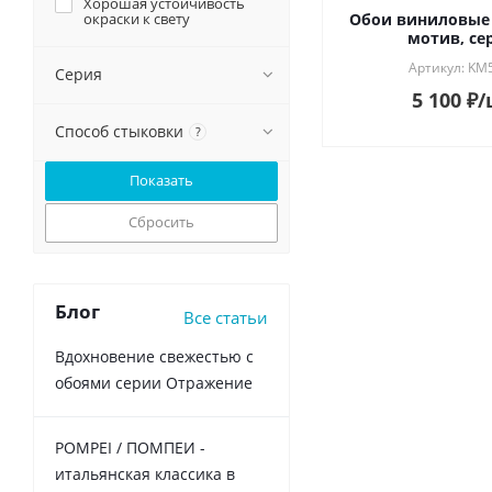
Хорошая устойчивость
окраски к свету
Обои виниловые
Флора
мотив, се
Шпаклёвка
Артикул: KM
Серия
Штукатурка
5 100
₽
/
Способ стыковки
?
Сбросить
Блог
Все статьи
Вдохновение свежестью с
обоями серии Отражение
POMPEI / ПОМПЕИ -
итальянская классика в