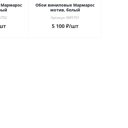
 Мармарос
Обои виниловые Мармарос
рый
мотив, белый
5702
Артикул: KM5701
шт
5 100
₽
/шт