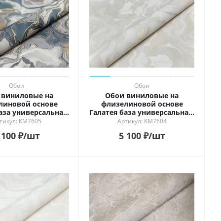
Обои
Обои
 виниловые на
Обои виниловые на
линовой основе
флизелиновой основе
аза универсальная,
Галатея база универсальная,
синий
серый золотой
тикул: KM7605
Артикул: KM7604
 100
₽
/шт
5 100
₽
/шт