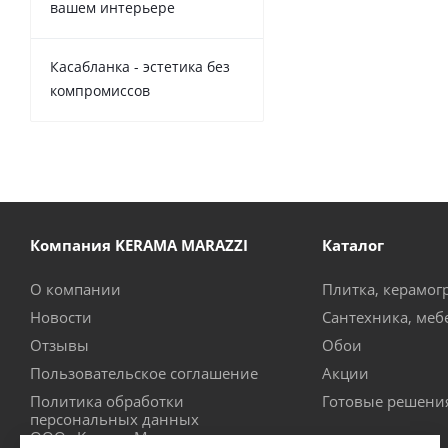
вашем интерьере
Касабланка - эстетика без
компромиссов
Компания KERAMA MARAZZI
Каталог
О компании
Плитка, керамог
Новости
Сантехника, меб
Отзывы
Обои
Пользовательское соглашение
Акции
Политика обработки
Готовые решени
персональных данных
ООО «Керама Марацци»