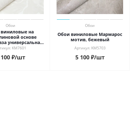
Обои
Обои
 виниловые на
Обои виниловые Мармарос
линовой основе
мотив, бежевый
аза универсальная,
белый
тикул: KM7601
Артикул: KM5703
 100
₽
/шт
5 100
₽
/шт