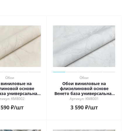
Обои
Обои
 виниловые на
Обои виниловые на
линовой основе
флизелиновой основе
аза универсальная
Венето база универсальная
жевый светлый
1, белый
тикул: KM8002
Артикул: KM8001
 590
₽
/шт
3 590
₽
/шт