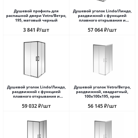
Душевой профиль для
Душевой уголок Lindo/Линдо,
распашной двери Vetro/Ветро,
раздвижной с функцией
195, матовый черный
плавного открывания и
закрывания, квадратный,
3 841
₽
/шт
57 064
₽
/шт
100х100х195, хром
Душевой уголок Lindo/Линдо,
Душевой уголок Vetro/Ветро,
раздвижной с функцией
раздвижной, квадратный,
плавного открывания и
100х100х195, хром
закрывания, квадратный,
59 032
₽
/шт
56 145
₽
/шт
100х100х195, матовый черный