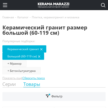
Официальный интернет-магазин
Главная
-
Каталог
-
Плитка, керамогранит и мозаика
Керамический гранит размер
большой (60-119 см)
Популярные подборки:
Керамический гранит
Большой (60-119 см)
+ Мрамор
+ Бетон/штукатурка
Показать ещё
Сбросить поиск
Серии
Товары
Фильтр