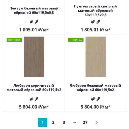
Пунтум серый светлый
Пунтум бежевый матовый
матовый обрезной
обрезной 60x119,5x0,8
60x119,5x0,8
1 805.01
₽
/м
2
1 805.01
₽
/м
2
НОВИНКА
НОВИНКА
Люберон коричневый
Люберон бежевый матовый
матовый обрезной 60x119,5x2
обрезной 60x119,5x2
5 804.00
₽
/м
2
5 804.00
₽
/м
2
1
2
3
27