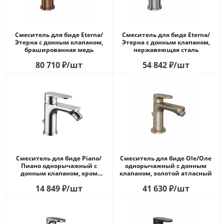
Смеситель для биде Eterna/
Смеситель для биде Eterna/
Этерна с донным клапаном,
Этерна c донным клапаном,
брашированная медь
нержавеющая сталь
80 710
₽
/шт
54 842
₽
/шт
Смеситель для биде Piano/
Смеситель для биде Ole/Оле
Пиано однорычажный с
однорычажный с донным
донным клапаном, хром
клапаном, золотой атласный
глянец
14 849
₽
/шт
41 630
₽
/шт