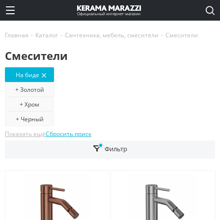
Официальный интернет-магазин
Главная
-
Каталог
-
Сантехника, мебель, смесители
-
Смесители
Смесители
На биде
+ Золотой
+ Хром
+ Черный
Показать ещё
Сбросить поиск
Фильтр