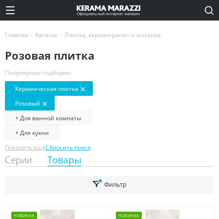
Официальный интернет-магазин
Главная
-
Каталог
-
Плитка, керамогранит и мозаика
Розовая плитка
Популярные подборки:
Керамическая плитка
Розовый
+ Для ванной комнаты
+ Для кухни
Показать ещё
Сбросить поиск
Серии
Товары
Фильтр
НОВИНКА
НОВИНКА