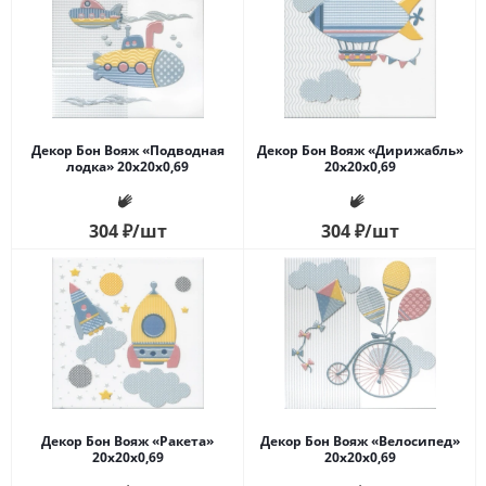
Декор Бон Вояж «Подводная
Декор Бон Вояж «Дирижабль»
лодка» 20x20x0,69
20x20x0,69
304
₽
/шт
304
₽
/шт
Декор Бон Вояж «Ракета»
Декор Бон Вояж «Велосипед»
20x20x0,69
20x20x0,69