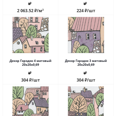
2 063.52
₽
/м
2
224
₽
/шт
Декор Городок 4 матовый
Декор Городок 3 матовый
20x20x0,69
20x20x0,69
304
₽
/шт
304
₽
/шт