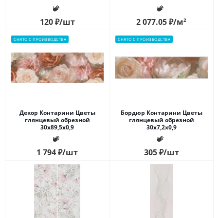
120
₽
/шт
2 077.05
₽
/м
2
СНЯТО С ПРОИЗВОДСТВА
СНЯТО С ПРОИЗВОДСТВА
Декор Контарини Цветы
Бордюр Контарини Цветы
глянцевый обрезной
глянцевый обрезной
30x89,5x0,9
30x7,2x0,9
1 794
₽
/шт
305
₽
/шт