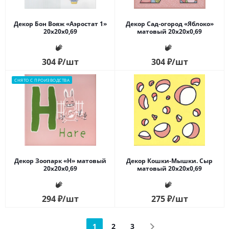
Декор Бон Вояж «Аэростат 1»
Декор Сад-огород «Яблоко»
20x20x0,69
матовый 20x20x0,69
304
₽
/шт
304
₽
/шт
СНЯТО С ПРОИЗВОДСТВА
Декор Зоопарк «H» матовый
Декор Кошки-Мышки. Сыр
20x20x0,69
матовый 20x20x0,69
294
₽
/шт
275
₽
/шт
1
2
3