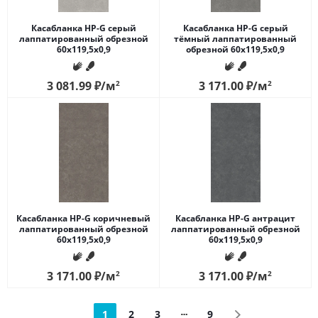
Касабланка HP-G серый
Касабланка HP-G серый
лаппатированный обрезной
тёмный лаппатированный
60x119,5x0,9
обрезной 60x119,5x0,9
3 081.99
₽
/м
2
3 171.00
₽
/м
2
Касабланка HP-G коричневый
Касабланка HP-G антрацит
лаппатированный обрезной
лаппатированный обрезной
60x119,5x0,9
60x119,5x0,9
3 171.00
₽
/м
2
3 171.00
₽
/м
2
1
2
3
9