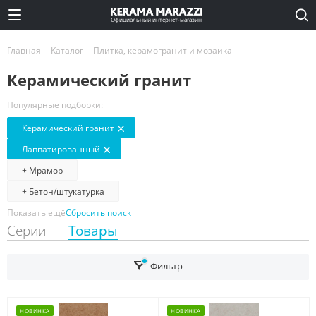
Официальный интернет-магазин
Главная
-
Каталог
-
Плитка, керамогранит и мозаика
Керамический гранит
Популярные подборки:
Керамический гранит
Лаппатированный
+ Мрамор
+ Бетон/штукатурка
Показать ещё
Сбросить поиск
Серии
Товары
Фильтр
НОВИНКА
НОВИНКА