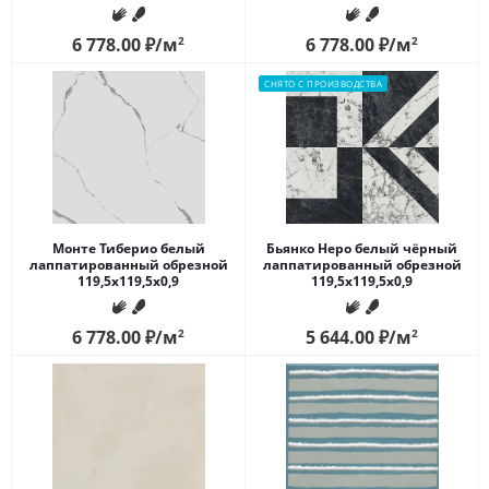
6 778.00
₽
/м
2
6 778.00
₽
/м
2
СНЯТО С ПРОИЗВОДСТВА
Монте Тиберио белый
Бьянко Неро белый чёрный
лаппатированный обрезной
лаппатированный обрезной
119,5x119,5x0,9
119,5x119,5x0,9
6 778.00
₽
/м
2
5 644.00
₽
/м
2