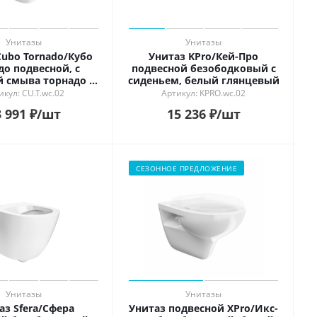
Унитазы
Унитазы
Cubo Tornado/Кубо
Унитаз KPro/Кей-Про
до подвесной, с
подвесной безободковый с
й смыва торнадо с
сиденьем, белый глянцевый
ом и сиденьем,
икул: CU.T.wc.02
Артикул: KPRO.wc.02
ый глянцевый
 991
₽
/шт
15 236
₽
/шт
СЕЗОННОЕ ПРЕДЛОЖЕНИЕ
Унитазы
Унитазы
аз Sfera/Сфера
Унитаз подвесной XPro/Икс-