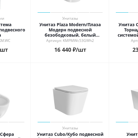
ии
Унитазы
стема
Унитаз Plaza Modern/Плаза
Унитаз 
подвесного
Модерн подвесной
Торна
а
безободковый, белый
системо
глянцевый
крепеж
.KM.WC
Артикул: KMPMWc53GWh2
Арт
бел
/шт
16 440
₽
/шт
23
Унитазы
/Сфера
Унитаз Cubo/Кубо подвесной
Унит