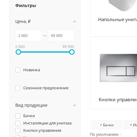
Смотрет
Фильтры
Душевые системы и ограждения
Особен
Матовы
Напольные унит
Цена, ₽
Унитазы и аксессуары
Глянцев
Лаппати
Подвесные зеркала для ванной
Обрезно
2 060
99 900
Мебель для ванной
Новинка
Сезонное предложение
Кнопки управле
Вид продукции
Бачки
Инсталляции для унитаза
+ Бачки
+ И
Кнопки управления
По умолчанию