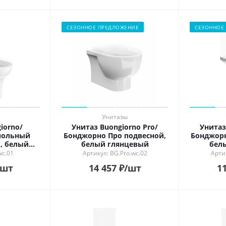
СЕЗОННОЕ ПРЕДЛОЖЕНИЕ
СЕЗОННОЕ
Унитазы
iorno/
Унитаз Buongiorno Pro/
Унитаз
польный
Бонджорно Про подвесной,
Бонджорн
, белый
белый глянцевый
бел
ый
wc.01
Артикул: BG.Pro.wc.02
Артик
/шт
14 457
₽
/шт
11