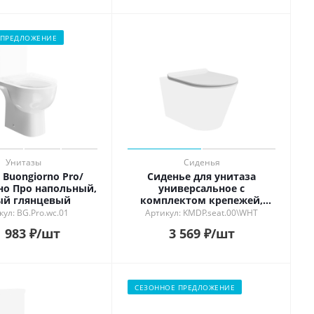
 ПРЕДЛОЖЕНИЕ
Унитазы
Сиденья
 Buongiorno Pro/
Сиденье для унитаза
о Про напольный,
универсальное с
ый глянцевый
комплектом крепежей,
белое глянцевое
ул: BG.Pro.wc.01
Артикул: KMDP.seat.00\WHT
 983
₽
/шт
3 569
₽
/шт
СЕЗОННОЕ ПРЕДЛОЖЕНИЕ