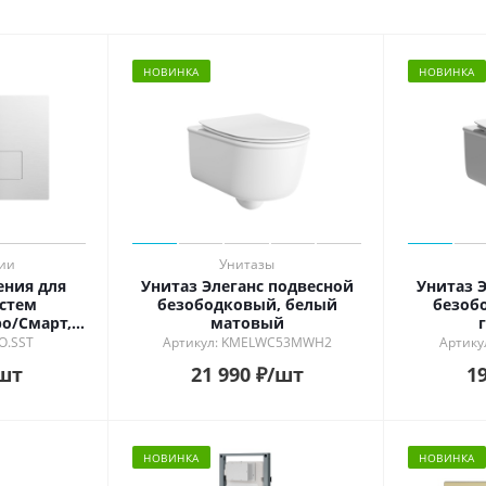
НОВИНКА
НОВИНКА
ии
Унитазы
ения для
Унитаз Элеганс подвесной
Унитаз 
стем
безободковый, белый
безоб
о/Смарт,
матовый
я сталь
RO.SST
Артикул: KMELWC53MWH2
Артик
шт
21 990
₽
/шт
19
НОВИНКА
НОВИНКА