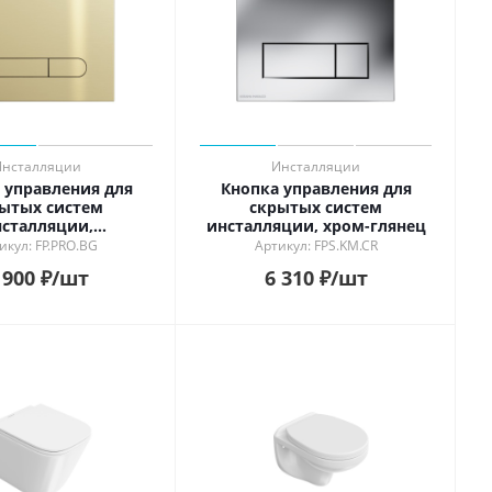
Инсталляции
Инсталляции
 управления для
Кнопка управления для
ытых систем
скрытых систем
сталляции,
инсталляции, xром-глянец
ованное золото
икул: FP.PRO.BG
Артикул: FPS.KM.CR
 900
₽
/шт
6 310
₽
/шт