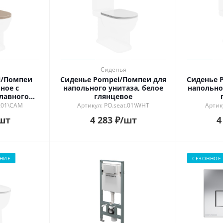
Сиденья
i/Помпеи
Сиденье Pompei/Помпеи для
Сиденье 
ное с
напольного унитаза, белое
напольно
лавного
глянцевое
о бежевый
t.01\CAM
Артикул: PO.seat.01\WHT
Артик
шт
4 283
₽
/шт
4
НИЕ
СЕЗОННОЕ