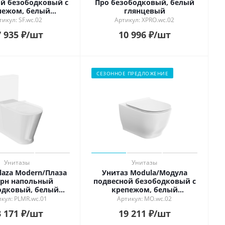
й безободковый с
Про безободковый, белый
пежом, белый
глянцевый
глянцевый
тикул: SF.wc.02
Артикул: XPRO.wc.02
 935
₽
/шт
10 996
₽
/шт
СЕЗОННОЕ ПРЕДЛОЖЕНИЕ
Унитазы
Унитазы
laza Modern/Плаза
Унитаз Modula/Модула
рн напольный
подвесной безободковый с
одковый, белый
крепежом, белый
глянцевый
глянцевый
кул: PLMR.wc.01
Артикул: MO.wc.02
 171
₽
/шт
19 211
₽
/шт