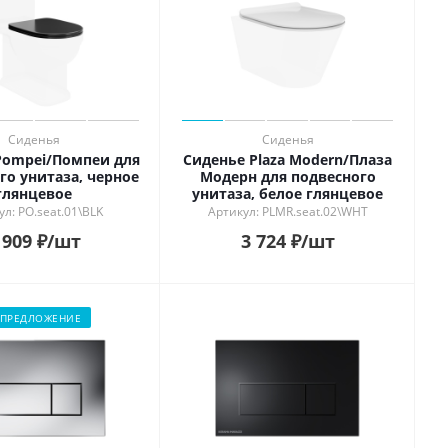
Сиденья
Сиденья
Pompei/Помпеи для
Сиденье Plaza Modern/Плаза
го унитаза, черное
Модерн для подвесного
глянцевое
унитаза, белое глянцевое
ул: PO.seat.01\BLK
Артикул: PLMR.seat.02\WHT
 909
₽
/шт
3 724
₽
/шт
 ПРЕДЛОЖЕНИЕ