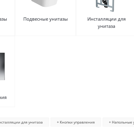
ь в интерьере
ности
й
азы
Подвесные унитазы
Инсталляции для
ый
унитаза
рованный
й
ния
нсталляции для унитаза
+ Кнопки управления
+ Напольные 