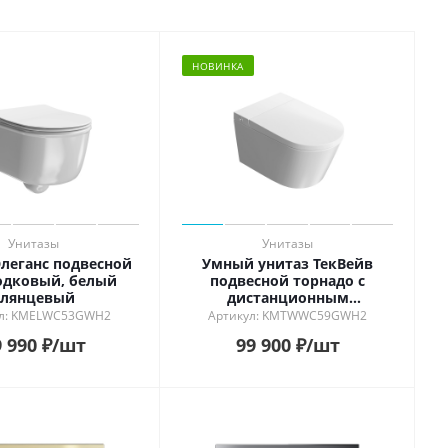
НОВИНКА
Унитазы
Унитазы
Элеганс подвесной
Умный унитаз ТекВейв
одковый, белый
подвесной торнадо с
глянцевый
дистанционным
управлением, белый
ул: KMELWC53GWH2
Артикул: KMTWWC59GWH2
глянцевый
 990
₽
/шт
99 900
₽
/шт