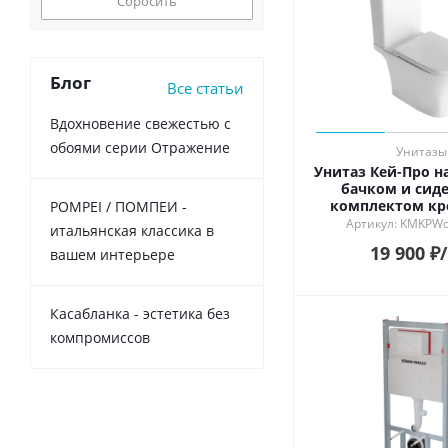
Сбросить
Блог
Все статьи
Вдохновение свежестью с
обоями серии Отражение
Унитазы
Унитаз Кей-Про н
бачком и сиде
комплектом кр
POMPEI / ПОМПЕИ -
белый глян
Артикул: KMKPW
итальянская классика в
19 900
₽
вашем интерьере
Касабланка - эстетика без
компромиссов