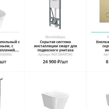
Инсталляции
апольный с
Скрытая система
Кнопка
ньем, с
инсталляции смарт для
скр
еплений,
подвесного унитаза
ин
цевый
брашир
c63GWh2
Артикул: INST.SMART.WC
Арт
/шт
24 900
₽
/шт
8