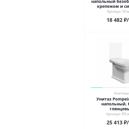
напольный безоб
крепежом и си
белый глян
Артикул: SF.
18 482
₽
Унитазы
Унитаз Pompei
напольный, 
глянцев
Артикул: PO.
25 413
₽