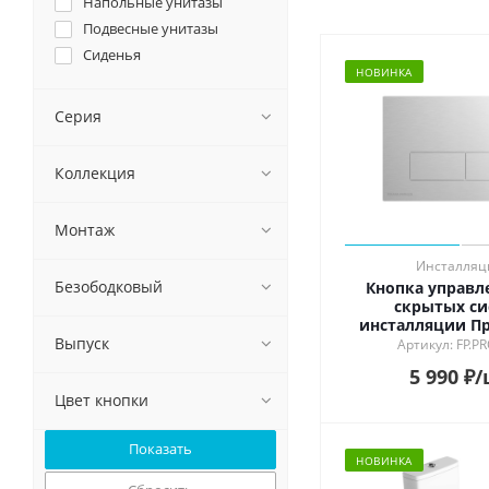
Напольные унитазы
Подвесные унитазы
Сиденья
НОВИНКА
Серия
Коллекция
Монтаж
Инсталляц
Безободковый
Кнопка управл
скрытых си
инсталляции Пр
брашированна
Выпуск
Артикул: FP.P
5 990
₽
/
Цвет кнопки
НОВИНКА