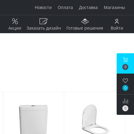
Новости
Оплата
Доставка
Магазины
Акции
Заказать дизайн
Готовые решения
Войти
Рисунок
Дерево
0
Мрамор
анжевый
Камень
Оникс
0
Бетон / штукатурка
рдовый
Моноколор
Металл
0
Кирпич
бой
Пэчворк
Ковер