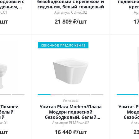
одковый с
безободковый с крепежом и
подвесно
деньем,
сиденьем, белый глянцевый
кре
цевый
wc.01
Артикул: CU.wc.02
Ар
/шт
21 809
₽
/шт
17
СЕЗОННОЕ ПРЕДЛОЖЕНИЕ
Унитазы
/Помпеи
Унитаз Plaza Modern/Плаза
Унитаз P
белый
Модерн подвесной
Моде
ый
безободковый, белый
безоб
глянцевый
wc.01
Артикул: PLMR.wc.02
Арти
/шт
16 440
₽
/шт
23