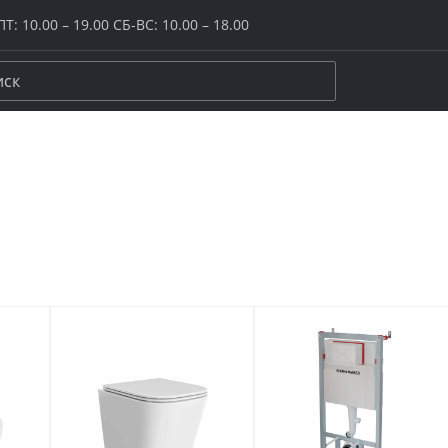
Т: 10.00 – 19.00 СБ-ВС: 10.00 – 18.00
керамогранит
ение
Размер
Цвет
20x20
Бежевый
20х120
Белый
ого пола
30x30
Желтый / ор
и плинтусы
40x40
Зеленый
цы
60х60
Коричневый
ной комнаты
60х120
Красный / бо
и
80х80
Розовый
ука
80х160
Серый
иной / спальни
120х120
Синий / голу
она / лоджии
Крупный формат
Черный
да
Макси и супермакси
Все размеры