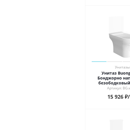
Унитазы
Унитаз Buong
Бонджорно на
безободковый
глянцев
Артикул: BG.
15 926
₽