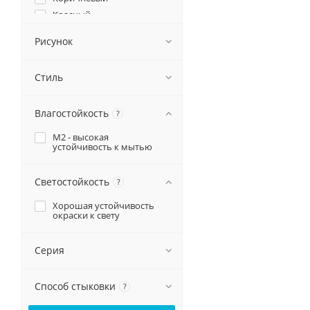
Красный
Мультиколор
Рисунок
Оранжевый
Персиковый
Стиль
Пудровый
Пурпурный
Влагостойкость
Розовый
?
Серый
М2 - высокая
устойчивость к мытью
Синий
Сиреневый
Фиолетовый
Светостойкость
?
Черный
Хорошая устойчивость
окраски к свету
Серия
Способ стыковки
?