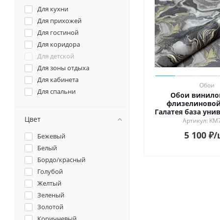
Для кухни
Для прихожей
Для гостиной
Для коридора
Для детской
Для зоны отдыха
Для кабинета
Обои
Для спальни
Обои винило
флизелиновой
Галатея база уни
Цвет
чёрны
Артикул: KM
5 100
₽
/
Бежевый
Белый
Бордо/красный
Голубой
Желтый
Зеленый
Золотой
Коричневый