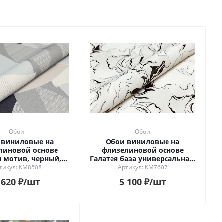
Обои
Обои
 виниловые на
Обои виниловые на
линовой основе
флизелиновой основе
 мотив, черный,
Галатея база универсальная,
листья
белый чёрный
тикул: KM8508
Артикул: KM7607
 620
₽
/шт
5 100
₽
/шт