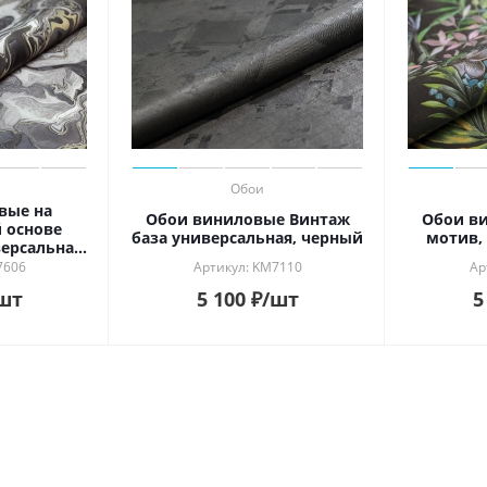
Обои
вые на
Обои виниловые Винтаж
Обои в
 основе
база универсальная, черный
мотив,
версальная,
й
7606
Артикул: KM7110
Ар
шт
5 100
₽
/шт
5