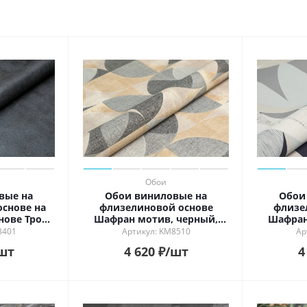
ь в интерьере
ности
й
ый
рованный
й
Обои
вые на
Обои виниловые на
Обои
снове на
флизелиновой основе
флизе
нове Трофи
Шафран мотив, черный,
Шафран
ный
круги
8401
Артикул: KM8510
Ар
шт
4 620
₽
/шт
4