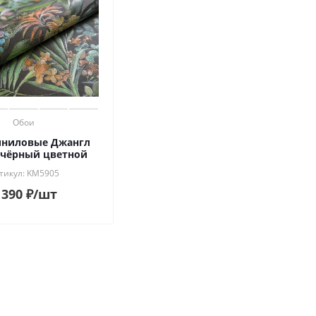
Обои
иниловые Джангл
 чёрный цветной
тикул: KM5905
 390
₽
/шт