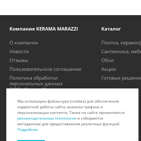
Компания KERAMA MARAZZI
Каталог
О компании
Плитка, керамог
Новости
Сантехника, меб
Отзывы
Обои
Пользовательское соглашение
Акции
Политика обработки
Готовые решени
персональных данных
ООО «Керама Марацци»
Рекомендательные технологии
Мы используем файлы куки (cookies) для обеспечения
Производители
корректной работы сайта, анализа трафика и
персонализации контента. Также на сайте применяются
Сертификаты на продукцию
рекомендательные технологии
и собираются
метаданные для предоставления различных функций.
Подробнее