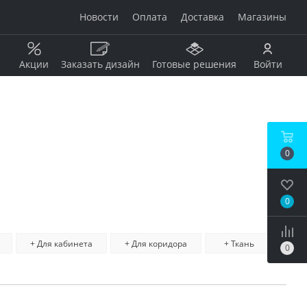
Новости
Оплата
Доставка
Магазины
Акции
Заказать дизайн
Готовые решения
Войти
Рисунок
Дерево
0
Мрамор
анжевый
Камень
Оникс
0
Бетон / штукатурка
рдовый
Моноколор
Металл
Сброси
+ Для кабинета
+ Для коридора
+ Ткань
0
Кирпич
поис
бой
Пэчворк
Ковер