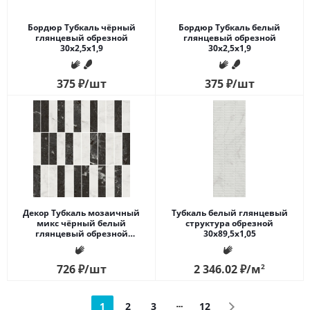
Бордюр Тубкаль чёрный
Бордюр Тубкаль белый
глянцевый обрезной
глянцевый обрезной
30x2,5x1,9
30x2,5x1,9
375
₽
/шт
375
₽
/шт
Декор Тубкаль мозаичный
Тубкаль белый глянцевый
микс чёрный белый
структура обрезной
глянцевый обрезной
30x89,5x1,05
30x30x0,9
726
₽
/шт
2 346.02
₽
/м
2
1
2
3
12