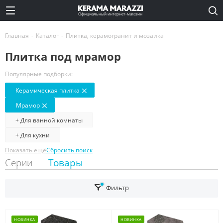
Официальный интернет-магазин
Главная
-
Каталог
-
Плитка, керамогранит и мозаика
Плитка под мрамор
Популярные подборки:
Керамическая плитка
Мрамор
+ Для ванной комнаты
+ Для кухни
Показать ещё
Сбросить поиск
Серии
Товары
Фильтр
НОВИНКА
НОВИНКА