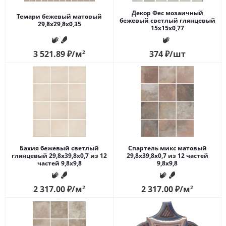
Декор Фес мозаичный
Темари бежевый матовый
бежевый светлый глянцевый
29,8x29,8x0,35
15x15x0,77
3 521.89
₽
/м
2
374
₽
/шт
Бахия бежевый светлый
Спартель микс матовый
глянцевый 29,8х39,8x0,7 из 12
29,8х39,8x0,7 из 12 частей
частей 9,8x9,8
9,8x9,8
2 317.00
₽
/м
2
2 317.00
₽
/м
2