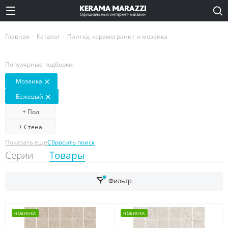
Официальный интернет-магазин
Главная
-
Каталог
-
Плитка, керамогранит и мозаика
Популярные подборки:
Мозаика
Бежевый
+ Пол
+ Стена
Показать ещё
Сбросить поиск
Серии
Товары
Фильтр
НОВИНКА
НОВИНКА