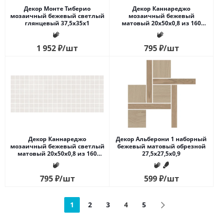
Декор Монте Тиберио
Декор Каннареджо
мозаичный бежевый светлый
мозаичный бежевый
глянцевый 37,5x35x1
матовый 20x50x0,8 из 160
частей 2,3х2,3
1 952
₽
/шт
795
₽
/шт
Декор Каннареджо
Декор Альберони 1 наборный
мозаичный бежевый светлый
бежевый матовый обрезной
матовый 20x50x0,8 из 160
27,5x27,5x0,9
частей 2,3х2,3
795
₽
/шт
599
₽
/шт
1
2
3
4
5