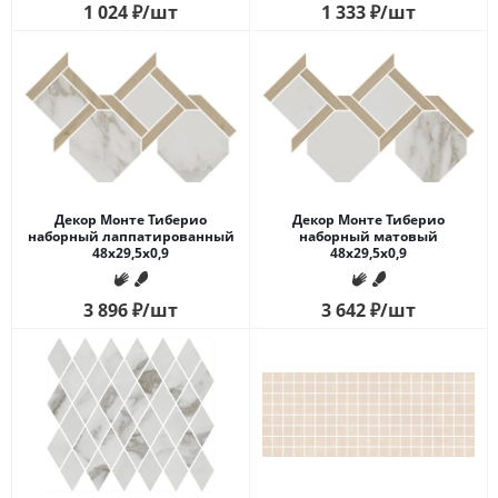
1 024
₽
/шт
1 333
₽
/шт
Декор Монте Тиберио
Декор Монте Тиберио
наборный лаппатированный
наборный матовый
48x29,5x0,9
48x29,5x0,9
3 896
₽
/шт
3 642
₽
/шт