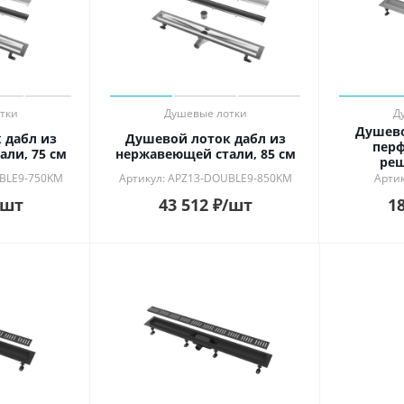
ь в интерьере
ности
й
ый
рованный
й
тки
Душевые лотки
Д
Душево
 дабл из
Душевой лоток дабл из
пер
ли, 75 см
нержавеющей стали, 85 см
реш
UBLE9-750KM
Артикул: APZ13-DOUBLE9-850KM
Арти
/шт
43 512
₽
/шт
18