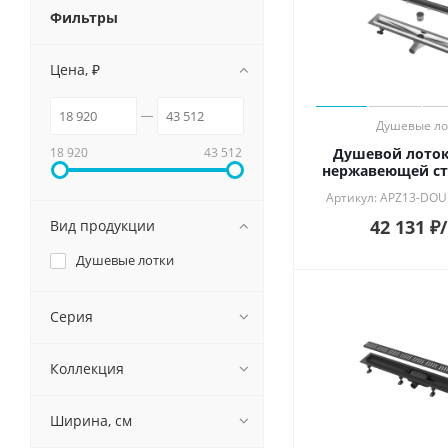
Смотрет
Фильтры
Душевые системы и ограждения
Особен
Матовы
Цена, ₽
Унитазы и аксессуары
Глянцев
Лаппати
Подвесные зеркала для ванной
Обрезно
Душевые ло
18 920
43 512
Душевой лоток
Мебель для ванной
нержавеющей ста
Артикул: APZ13-DO
42 131
₽
Вид продукции
Душевые лотки
Серия
Коллекция
Ширина, см