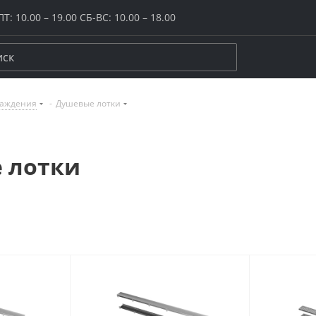
Т: 10.00 – 19.00 СБ-ВС: 10.00 – 18.00
раждения
-
Душевые лотки
керамогранит
ение
Размер
Цвет
20x20
Бежевый
 лотки
20х120
Белый
ого пола
30x30
Желтый / ор
и плинтусы
40x40
Зеленый
цы
60х60
Коричневый
ной комнаты
60х120
Красный / бо
и
80х80
Розовый
ука
80х160
Серый
иной / спальни
120х120
Синий / голу
она / лоджии
Крупный формат
Черный
да
Макси и супермакси
Все размеры