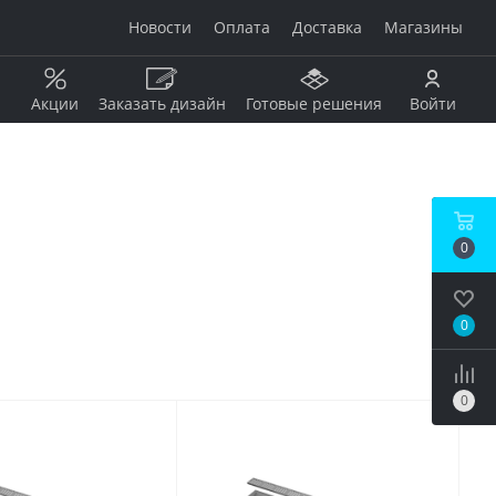
Новости
Оплата
Доставка
Магазины
Акции
Заказать дизайн
Готовые решения
Войти
Рисунок
Дерево
0
Мрамор
анжевый
Камень
Оникс
0
Бетон / штукатурка
рдовый
Моноколор
Металл
0
Кирпич
бой
Пэчворк
Ковер