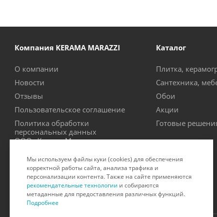
Компания KERAMA MARAZZI
Каталог
О компании
Плитка, керамог
Новости
Сантехника, меб
Отзывы
Обои
Пользовательское соглашение
Акции
Политика обработки
Готовые решени
персональных данных
ООО «Керама Марацци»
Рекомендательные технологии
Мы используем файлы куки (cookies) для обеспечения
Производители
корректной работы сайта, анализа трафика и
персонализации контента. Также на сайте применяются
Сертификаты на продукцию
рекомендательные технологии
и собираются
метаданные для предоставления различных функций.
Подробнее