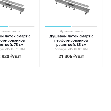
ушевые лотки
Душевые лотки
й лоток смарт с
Душевой лоток смарт с
форированной
перфорированной
еткой, 75 см
решеткой, 85 см
кул: APZ10-750KM
Артикул: APZ10-850KM
 920
₽
/шт
21 306
₽
/шт