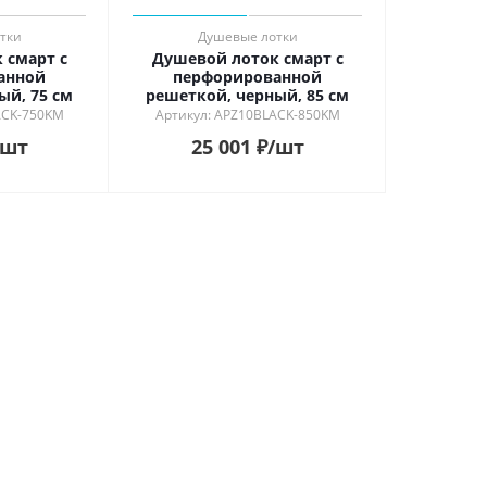
тки
Душевые лотки
 смарт с
Душевой лоток смарт с
анной
перфорированной
ый, 75 см
решеткой, черный, 85 см
ACK-750KM
Артикул: APZ10BLACK-850KM
/шт
25 001
₽
/шт