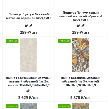
Плинтус Пунтум серый
Плинтус Пунтум бежевый
светлый матовый обрезной
матовый обрезной 60x9,5x0,8
60x9,5x0,8
289
₽
/шт
289
₽
/шт
НОВИНКА
НОВИНКА
Панно Грас бежевый светлый
Панно Ботаника матовый
матовый обрезной (из 2-х
обрезной (из 3-х частей
частей 30x60x0,9) 60x60x0,9
30x60x0,9) 90x60x0,9
3 629
₽
/шт
5 870
₽
/шт
НОВИНКА
НОВИНКА