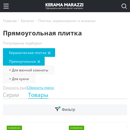
Официальный интернет-магазин
Главная
-
Каталог
-
Плитка, керамогранит и мозаика
Прямоугольная плитка
Популярные подборки:
Керамическая плитка
Прямоугольник
+ Для ванной комнаты
+ Для кухни
Показать ещё
Сбросить поиск
Серии
Товары
Фильтр
НОВИНКА
НОВИНКА