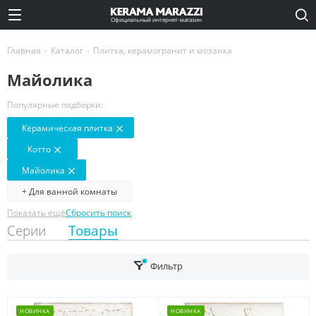
Официальный интернет-магазин
Главная
-
Каталог
-
Плитка, керамогранит и мозаика
Майолика
Популярные подборки:
Керамическая плитка
Котто
Майолика
+ Для ванной комнаты
Показать ещё
Сбросить поиск
Серии
Товары
Фильтр
НОВИНКА
НОВИНКА