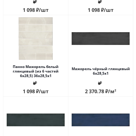
1 098
₽
/шт
1 098
₽
/шт
Панно Мажорель белый
Мажорель чёрный глянцевый
глянцевый (из 6 частей
6x28,5x1
6х28,5) 36x28,5x1
1 098
₽
/шт
2 370.78
₽
/м
2