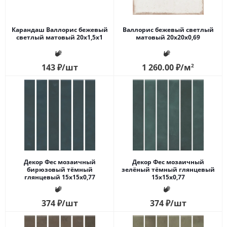
Карандаш Валлорис бежевый
Валлорис бежевый светлый
светлый матовый 20x1,5x1
матовый 20x20x0,69
143
₽
/шт
1 260.00
₽
/м
2
Декор Фес мозаичный
Декор Фес мозаичный
бирюзовый тёмный
зелёный тёмный глянцевый
глянцевый 15x15x0,77
15x15x0,77
374
₽
/шт
374
₽
/шт