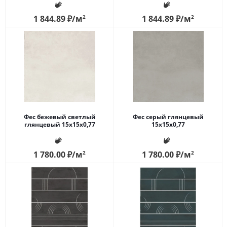
1 844.89
₽
/м
2
1 844.89
₽
/м
2
Фес бежевый светлый
Фес серый глянцевый
глянцевый 15x15x0,77
15x15x0,77
1 780.00
₽
/м
2
1 780.00
₽
/м
2