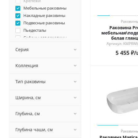
Крепежи
Мебельные раковины
Накладные раковины
Раковин
Подвесные раковины
Раковина Pr
Пьедесталы
мебельная\подв
Сифоны для раковины
белая глян
Артикул: KMPRW
Серия
5 455
₽
/
Коллекция
Тип раковины
Ширина, см
Глубина, см
Глубина чаши, см
Раковин
Раковина Magic