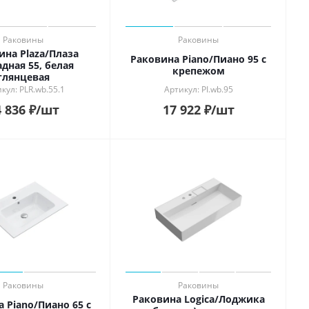
Раковины
Раковины
ина Plaza/Плаза
Раковина Piano/Пиано 95 с
дная 55, белая
крепежом
глянцевая
кул: PLR.wb.55.1
Артикул: PI.wb.95
 836
₽
/шт
17 922
₽
/шт
Раковины
Раковины
Раковина Logica/Лоджика
 Piano/Пиано 65 с