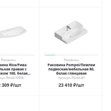
Раковины
Раковины
вина Riva/Рива
Раковина Pompei/Помпеи
льная правая с
подвесная/мебельная 80,
жом 100, белая
белая глянцевая
глянцевая
кул: RV.wb.100Rh
Артикул: PO.wb.80
 309
₽
/шт
23 410
₽
/шт