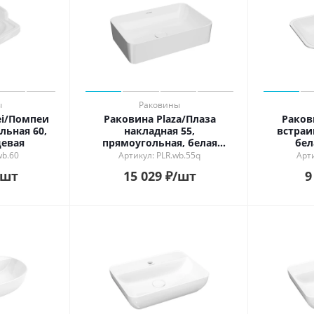
ы
Раковины
i/Помпеи
Раковина Plaza/Плаза
Раков
льная 60,
накладная 55,
встраи
цевая
прямоугольная, белая
бел
глянцевая
wb.60
Артикул: PLR.wb.55q
Арти
/шт
15 029
₽
/шт
9