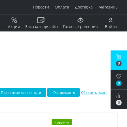
Новости
Оплата
Доставка
Магазины
Акции
Заказать дизайн
Готовые решения
Войти
Рисунок
Дерево
0
Мрамор
анжевый
Камень
Оникс
0
Бетон / штукатурка
рдовый
Моноколор
Подвесные раковины
Глянцевая
Сбросить поиск
Металл
0
Кирпич
бой
Пэчворк
Ковер
НОВИНКА