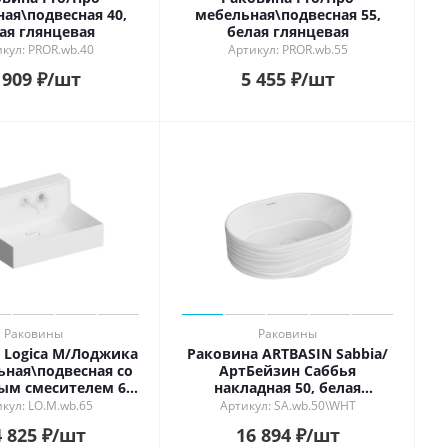
ая\подвесная 40,
мебельная\подвесная 55,
ая глянцевая
белая глянцевая
кул: PROR.wb.40
Артикул: PROR.wb.55
 909
₽
/шт
5 455
₽
/шт
Раковины
Раковины
 Logica M/Лоджика
Раковина ARTBASIN Sabbia/
ьная\подвесная cо
АртБейзин Саббья
ым смесителем 65,
накладная 50, белая
ая глянцевая
глянцевая
кул: LO.M.wb.65
Артикул: SA.wb.50\WHT
 825
₽
/шт
16 894
₽
/шт