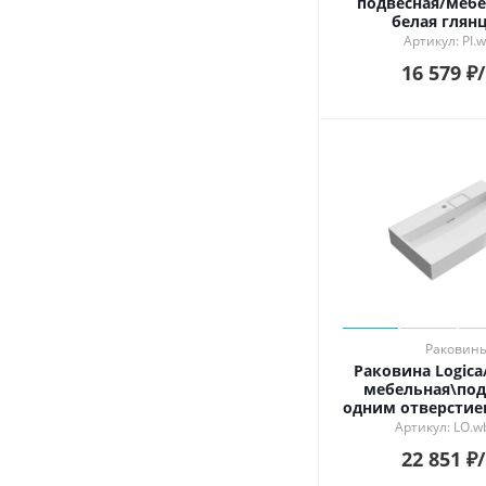
подвесная/мебе
белая глян
Артикул: PI.w
16 579
₽
Раковин
Раковина Logic
мебельная\под
одним отверстием
глянцев
Артикул: LO.w
22 851
₽