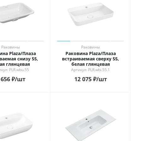
Раковины
Раковины
ина Plaza/Плаза
Раковина Plaza/Плаза
ваемая снизу 55,
встраиваемая сверху 55,
ая глянцевая
белая глянцевая
кул: PLR.wbu.55
Артикул: PLR.wbi.55.1
 656
₽
/шт
12 075
₽
/шт