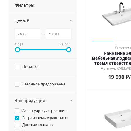
Смотрет
Фильтры
Душевые системы и ограждения
Особен
Матовы
Цена, ₽
Унитазы и аксессуары
Глянцев
Лаппати
Подвесные зеркала для ванной
Обрезно
2 913
48 011
Раковин
Мебель для ванной
Раковина Эл
мебельная\подвес
тремя отверстия
Новинка
глянцев
Артикул: KMELW
19 990
₽
Сезонное предложение
Вид продукции
Аксессуары для раковин
Встраиваемые раковины
Донные клапаны