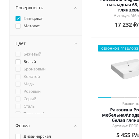
накладная 65
Поверхность
глянцев
Артикул: MA.
Глянцевая
17 232
₽
Матовая
Цвет
СЕЗОННОЕ ПРЕДЛОЖЕ
Бежевый
Белый
Бронзовый
Золотой
Медь
Розовый
Серый
Раковин
Сталь
Раковина Pr
Титановый
мебельная\подв
белая глян
Хром
Форма
Артикул: PROR
Черный
5 455
₽
/
Дизайнерская