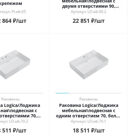
мебельная\подвесная с
крепежом
двумя отверстиями 90,
белая глянцевая
тикул: PI.wb.65
Артикул: LO.wb.90.2
 864
₽
/шт
22 851
₽
/шт
Раковины
Раковины
а Logica/Лоджика
Раковина Logica/Лоджика
ная\подвесная с
мебельная\подвесная с
отверстиями 70,
одним отверстием 70, белая
ая глянцевая
глянцевая
икул: LO.wb.70.2
Артикул: LO.wb.70.1
 511
₽
/шт
18 511
₽
/шт