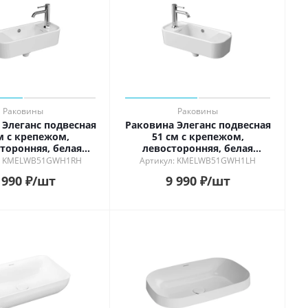
Раковины
Раковины
 Элеганс подвесная
Раковина Элеганс подвесная
м с крепежом,
51 см с крепежом,
торонняя, белая
левосторонняя, белая
глянцевая
глянцевая
л: KMELWB51GWH1RH
Артикул: KMELWB51GWH1LH
 990
₽
/шт
9 990
₽
/шт