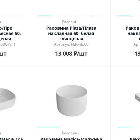
ы
Раковины
o/Про
Раковина Plaza/Плаза
Раков
есная 50,
накладная 60, белая
накла
цевая
глянцевая
b50GWh1
Артикул: PLR.wb.60
Арт
шт
13 008
₽
/шт
13
ы
Раковины
a/Маджика
Раковина Magica/Маджика
Рак