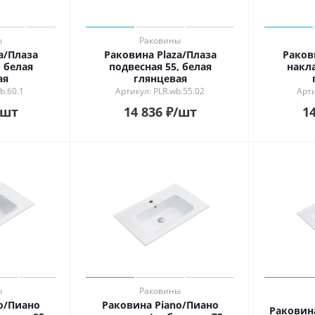
ы
Раковины
a/Плаза
Раковина Plaza/Плаза
Раков
, белая
подвесная 55, белая
накла
ая
глянцевая
b.60.1
Артикул: PLR.wb.55.02
Арти
/шт
14 836
₽
/шт
14
ы
Раковины
o/Пиано
Раковина Piano/Пиано
Раковина