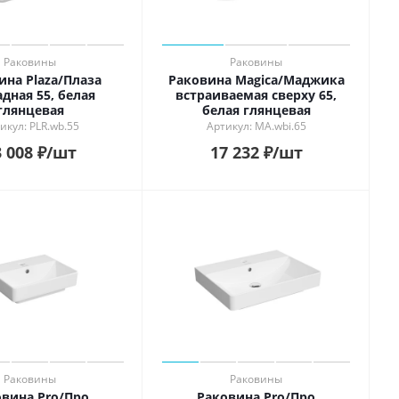
Раковины
Раковины
ина Plaza/Плаза
Раковина Magica/Маджика
дная 55, белая
встраиваемая сверху 65,
глянцевая
белая глянцевая
икул: PLR.wb.55
Артикул: MA.wbi.65
 008
₽
/шт
17 232
₽
/шт
Раковины
Раковины
овина Pro/Про
Раковина Pro/Про