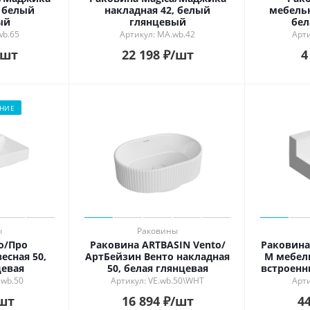
, белый
накладная 42, белый
мебельн
ый
глянцевый
бел
wb.65
Артикул: MA.wb.42
Арти
/шт
22 198
₽
/шт
4
НИЕ
ы
Раковины
o/Про
Раковина ARTBASIN Vento/
Раковина
есная 50,
АртБейзин Венто накладная
М мебел
цевая
50, белая глянцевая
встроенн
бел
.wb.50
Артикул: VE.wb.50\WHT
Арти
шт
16 894
₽
/шт
44