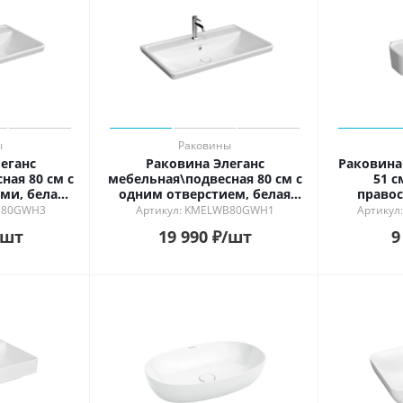
ь в интерьере
ности
й
ый
рованный
й
ы
Раковины
еганс
Раковина Элеганс
Раковина
ная 80 см с
мебельная\подвесная 80 см с
51 с
ми, белая
одним отверстием, белая
правос
ая
глянцевая
B80GWH3
Артикул: KMELWB80GWH1
Артику
/шт
19 990
₽
/шт
9