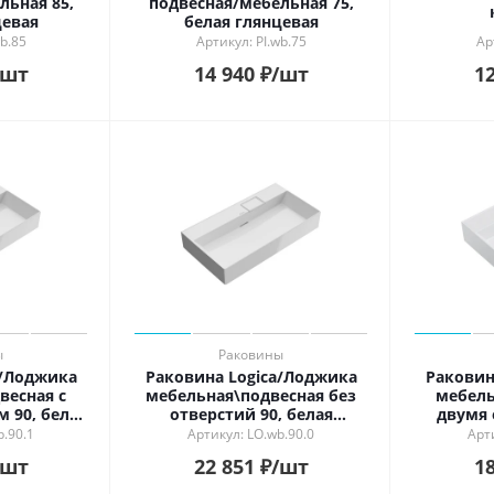
льная 85,
подвесная/мебельная 75,
цевая
белая глянцевая
b.85
Артикул: PI.wb.75
Ар
/шт
14 940
₽
/шт
12
ы
Раковины
a/Лоджика
Раковина Logica/Лоджика
Раковин
весная с
мебельная\подвесная без
мебель
 90, белая
отверстий 90, белая
двумя 
ая
глянцевая
бел
b.90.1
Артикул: LO.wb.90.0
Арт
/шт
22 851
₽
/шт
18