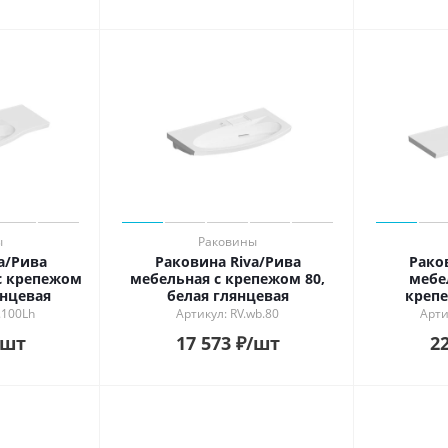
ы
Раковины
a/Рива
Раковина Riva/Рива
Рако
с крепежом
мебельная с крепежом 80,
мебе
янцевая
белая глянцевая
крепе
.100Lh
Артикул: RV.wb.80
Арти
/шт
17 573
₽
/шт
22