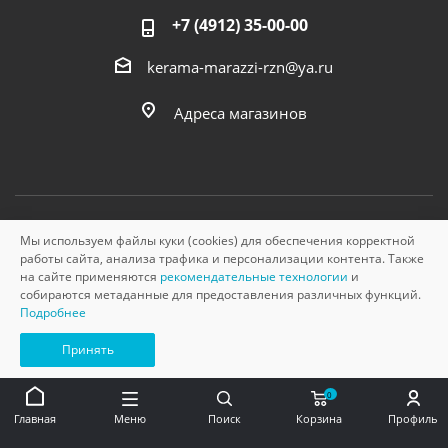
+7 (4912) 35-00-00
kerama-marazzi-rzn@ya.ru
Адреса магазинов
Мы используем файлы куки (cookies) для обеспечения корректной
© «Керама Марацци», ОГРН 1145749000210, 2026
работы сайта, анализа трафика и персонализации контента. Также
на сайте применяются
рекомендательные технологии
и
собираются метаданные для предоставления различных функций.
Подробнее
Принять
0
Главная
Меню
Поиск
Корзина
Профиль