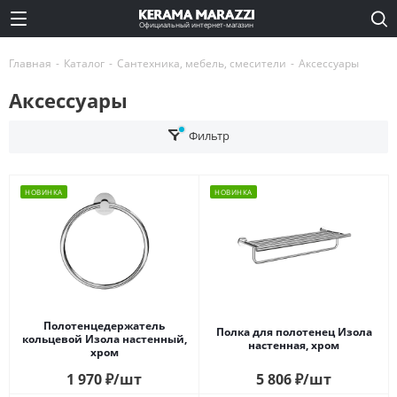
Официальный интернет-магазин
Главная
-
Каталог
-
Сантехника, мебель, смесители
-
Аксессуары
Аксессуары
Фильтр
НОВИНКА
НОВИНКА
Полотенцедержатель
Полка для полотенец Изола
кольцевой Изола настенный,
настенная, хром
хром
1 970
₽
/шт
5 806
₽
/шт