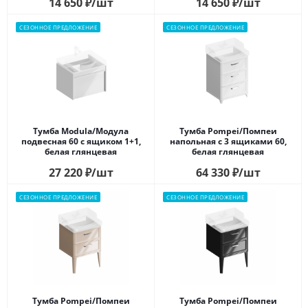
14 650
₽
/шт
14 650
₽
/шт
пыльный матовый
СЕЗОННОЕ ПРЕДЛОЖЕНИЕ
СЕЗОННОЕ ПРЕДЛОЖЕНИЕ
Тумба Modula/Модула
Тумба Pompei/Помпеи
подвесная 60 с ящиком 1+1,
напольная с 3 ящиками 60,
белая глянцевая
белая глянцевая
27 220
₽
/шт
64 330
₽
/шт
СЕЗОННОЕ ПРЕДЛОЖЕНИЕ
СЕЗОННОЕ ПРЕДЛОЖЕНИЕ
Тумба Pompei/Помпеи
Тумба Pompei/Помпеи