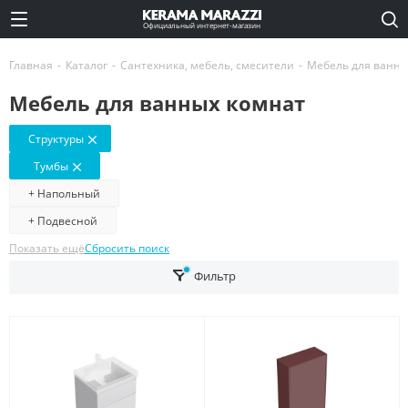
Официальный интернет-магазин
Главная
-
Каталог
-
Сантехника, мебель, смесители
-
Мебель для ванны
Мебель для ванных комнат
Структуры
Тумбы
+ Напольный
+ Подвесной
Показать ещё
Сбросить поиск
Фильтр