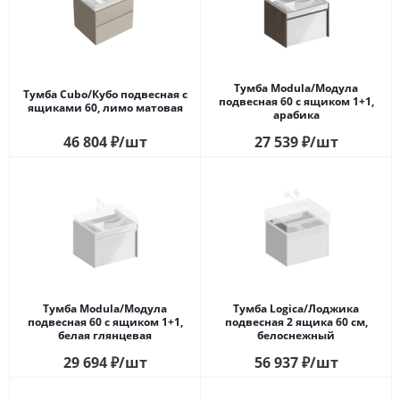
Тумба Modula/Модула
Тумба Cubo/Кубо подвесная с
подвесная 60 с ящиком 1+1,
ящиками 60, лимо матовая
арабика
46 804
₽
/шт
27 539
₽
/шт
Тумба Modula/Модула
Тумба Logica/Лоджика
подвесная 60 с ящиком 1+1,
подвесная 2 ящика 60 см,
белая глянцевая
белоснежный
29 694
₽
/шт
56 937
₽
/шт