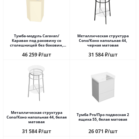
Тумба-модуль Caravan/
Металлическая структура
Караван под раковину со
Cono/Коно напольная 44,
столешницей без боковин,
черная матовая
подвесная 50, нажимное
46 259
₽
/шт
31 584
₽
/шт
открывание, сливочная
матовая
Металлическая структура
Тумба Pro/Про подвесная 2
Cono/Коно напольная 44, белая
ящика 55, белая матовая
матовая
31 584
₽
/шт
26 071
₽
/шт