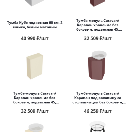
Тумба-модуль Caravan/
Тумба Кубо подвесная 60 см, 2
Караван хранение без
ящика, белый матовый
боковин, подвесная 45,
нажимное открывание,
40 990
₽
/шт
32 509
₽
/шт
марокканский гранатовый
Тумба-модуль Caravan/
Тумба-модуль Caravan/
Караван хранение без
Караван под раковину со
боковин, подвесная 45,
столешницей без боковин,
нажимное открывание,
подвесная 50, нажимное
32 509
₽
/шт
46 259
₽
/шт
сливочная матовая
открывание, марокканский
гранатовый