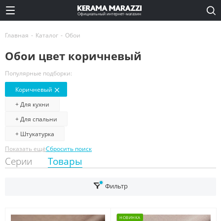
Официальный интернет-магазин
Главная
-
Каталог
-
Обои
Обои цвет коричневый
Популярные подборки:
Коричневый
+ Для кухни
+ Для спальни
+ Штукатурка
Показать ещё
Сбросить поиск
Серии
Товары
Фильтр
НОВИНКА