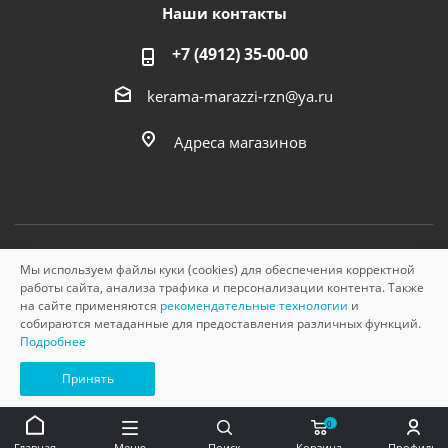
Наши контакты
+7 (4912) 35-00-00
kerama-marazzi-rzn@ya.ru
Адреса магазинов
Мы используем файлы куки (cookies) для обеспечения корректной
© «Керама Марацци», ОГРН 1145749000210, 2026
работы сайта, анализа трафика и персонализации контента. Также
на сайте применяются
рекомендательные технологии
и
собираются метаданные для предоставления различных функций.
Подробнее
Принять
0
Главная
Меню
Поиск
Корзина
Профиль