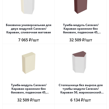
Боковина универсальная для
Тумба-модуль Caravan/
двух модулей Caravan/
Караван хранение без
Караван, сливочная матовая
боковин, подвесная 45,
нажимное открывание,
7 065
₽
/шт
32 509
₽
/шт
марокканский гранатовый
Тумба-модуль Caravan/
Столешница без выреза для
Караван хранение без
тумбы-модуля Caravan/
боковин, подвесная 45,
Караван 50, марокканский
нажимное открывание,
гранатовый
32 509
₽
/шт
6 134
₽
/шт
сливочная матовая