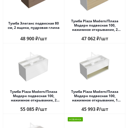
Тумба Plaza Modern/Плаза
Тумба Элеганс подвесная 80
Модерн подвесная 100,
см, 2 ящика, пудровая глина
нажимное открывание, 2
ящика, дуб виченца
48 900
₽
/шт
47 062
₽
/шт
Тумба Plaza Modern/Плаза
Тумба Plaza Modern/Плаза
Модерн подвесная 100,
Модерн подвесная 100,
нажимное открывание, 2
нажимное открывание, 1
ящика, белая матовая
ящик, подсветка, белая
55 085
₽
/шт
45 993
₽
/шт
матовая+шалфей
НОВИНКА