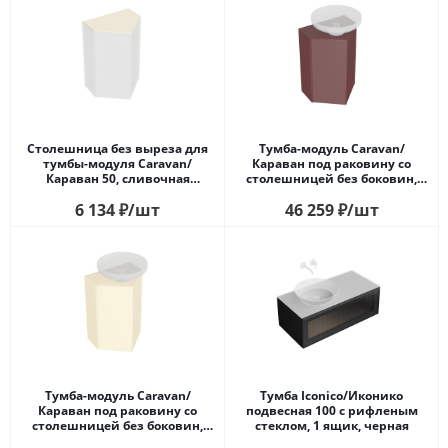
Столешница без выреза для
Тумба-модуль Caravan/
тумбы-модуля Caravan/
Караван под раковину со
Караван 50, сливочная
столешницей без боковин,
матовая
подвесная 50, нажимное
6 134
₽
/шт
46 259
₽
/шт
открывание, марокканский
гранатовый
Тумба-модуль Caravan/
Тумба Iconico/Иконико
Караван под раковину со
подвесная 100 с рифленым
столешницей без боковин,
стеклом, 1 ящик, черная
подвесная 50, нажимное