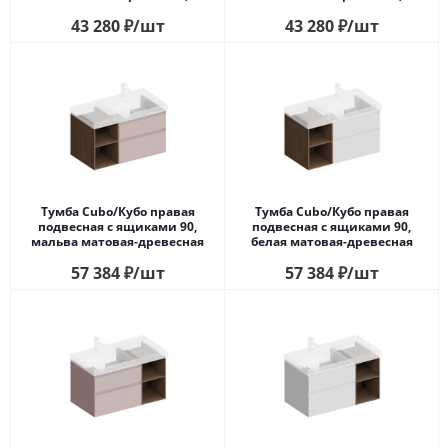
ящик, подсветка, белая
ящик, подсветка, белая
43 280
₽
/шт
43 280
₽
/шт
матовая+шалфей
матовая+сахара
Тумба Cubo/Кубо правая
Тумба Cubo/Кубо правая
подвесная с ящиками 90,
подвесная с ящиками 90,
мальва матовая-древесная
белая матовая-древесная
57 384
₽
/шт
57 384
₽
/шт