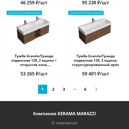
46 259
₽
/шт
95 238
₽
/шт
открывание, сливочная
матовая
СЕЗОННОЕ ПРЕДЛОЖЕНИЕ
СЕЗОННОЕ ПРЕДЛОЖЕНИЕ
Тумба Grande/Гранде
Тумба Grande/Гранде
подвесная 120, 2 ящика +
подвесная 120, 3 ящика,
открытая зона,
структурированный орех
структурированный орех
53 265
₽
/шт
59 401
₽
/шт
1
2
3
6
Компания KERAMA MARAZZI
О компании