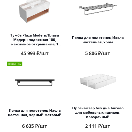
Тумба Plaza Modern/Плаза
Полка для полотенец Изола
Модерн подвесная 100,
настенная, хром
нажимное открывание, 1
ящик, подсветка, белая
45 993
₽
/шт
5 806
₽
/шт
матовая+сахара
НОВИНКА
Органайзер без дна Анголо
Полка для полотенец Изола
для мебельных ящиков,
настенная, черный матовый
прозрачный
6 635
₽
/шт
2 111
₽
/шт