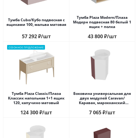
Тумба Plaza Modern/Плаза
Тумба Cubo/Кубо подвесная с
Модерн подвесная 80 белый 1
ящиками 100, мальва матовая
ящик + полка
57 292
₽
/шт
43 800
₽
/шт
СЕЗОННОЕ ПРЕДЛОЖЕНИЕ
Тумба Plaza Classic/Плаза
Боковина универсальная для
Классик напольная 1+1 ящик
двух модулей Caravan/
120, капучино матовый
Караван, марокканский
гранатовый
124 300
₽
/шт
7 065
₽
/шт