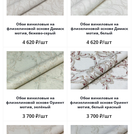
Обои виниловые на
Обои виниловые на
флизелиновой основе Дамаск
флизелиновой основе Дамаск
мотив, бежево-серый
мотив, белый
4 620
₽
/шт
4 620
₽
/шт
Обои виниловые на
Обои виниловые на
флизелиновой основе Ориент
флизелиновой основе Ориент
мотив, зелёный
мотив, белый красный
3 700
₽
/шт
3 700
₽
/шт