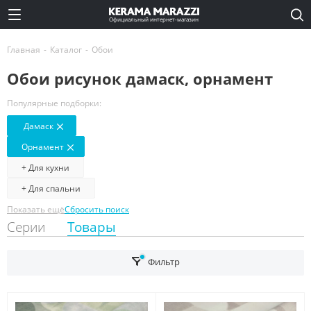
Официальный интернет-магазин
Главная
-
Каталог
-
Обои
Обои рисунок дамаск, орнамент
Популярные подборки:
Дамаск
Орнамент
+ Для кухни
+ Для спальни
Показать ещё
Сбросить поиск
Серии
Товары
Фильтр