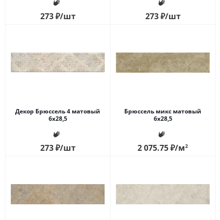
273
₽
/шт
273
₽
/шт
Декор Брюссель 4 матовый
Брюссель микс матовый
6х28,5
6х28,5
273
₽
/шт
2 075.75
₽
/м
2