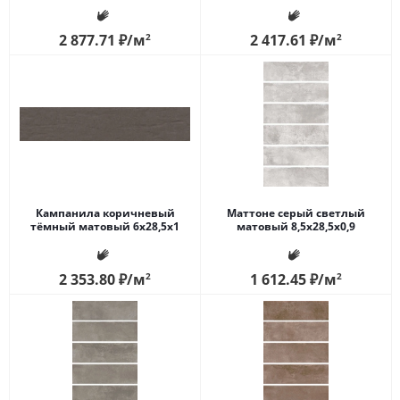
2 877.71
₽
/м
2
2 417.61
₽
/м
2
Кампанила коричневый
Маттоне серый светлый
тёмный матовый 6x28,5x1
матовый 8,5x28,5x0,9
2 353.80
₽
/м
2
1 612.45
₽
/м
2