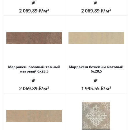
2 069.89
₽
/м
2
2 069.89
₽
/м
2
Марракеш розовый темный
Марракеш бежевый матовый
матовый 6х28,5
6х28,5
2 069.89
₽
/м
2
1 995.55
₽
/м
2