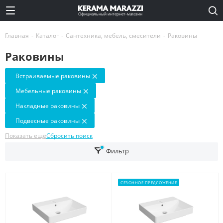
Официальный интернет-магазин
Главная
-
Каталог
-
Сантехника, мебель, смесители
-
Раковины
Раковины
Встраиваемые раковины
Мебельные раковины
Накладные раковины
Подвесные раковины
Показать ещё
Сбросить поиск
Фильтр
СЕЗОННОЕ ПРЕДЛОЖЕНИЕ