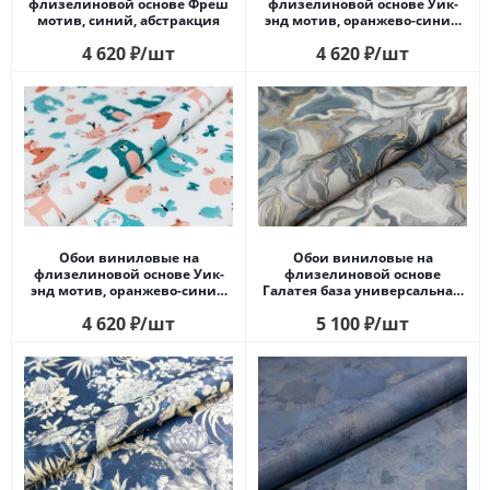
флизелиновой основе Фреш
флизелиновой основе Уик-
мотив, синий, абстракция
энд мотив, оранжево-синий
бабочки
4 620
₽
/шт
4 620
₽
/шт
Обои виниловые на
Обои виниловые на
флизелиновой основе Уик-
флизелиновой основе
энд мотив, оранжево-синий
Галатея база универсальная,
животные
синий
4 620
₽
/шт
5 100
₽
/шт