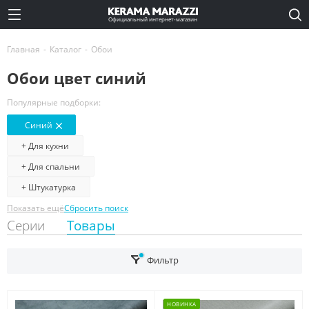
Официальный интернет-магазин
Главная
-
Каталог
-
Обои
Обои цвет синий
Популярные подборки:
Синий
+ Для кухни
+ Для спальни
+ Штукатурка
Показать ещё
Сбросить поиск
Серии
Товары
Фильтр
НОВИНКА