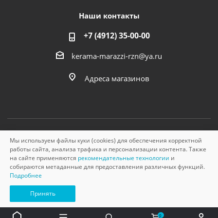
Наши контакты
+7 (4912) 35-00-00
kerama-marazzi-rzn@ya.ru
Адреса магазинов
Мы используем файлы куки (cookies) для обеспечения корректной
© «Керама Марацци», ОГРН 1145749000210, 2026
работы сайта, анализа трафика и персонализации контента. Также
на сайте применяются
рекомендательные технологии
и
собираются метаданные для предоставления различных функций.
Подробнее
Принять
0