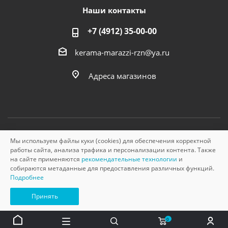
Наши контакты
+7 (4912) 35-00-00
kerama-marazzi-rzn@ya.ru
Адреса магазинов
Мы используем файлы куки (cookies) для обеспечения корректной
© «Керама Марацци», ОГРН 1145749000210, 2026
работы сайта, анализа трафика и персонализации контента. Также
на сайте применяются
рекомендательные технологии
и
собираются метаданные для предоставления различных функций.
Подробнее
Принять
0