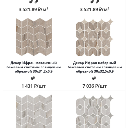
3 521.89
₽
/м
2
3 521.89
₽
/м
2
Декор Ифран мозаичный
Декор Ифран наборный
бежевый светлый глянцевый
бежевый светлый глянцевый
обрезной 30x31,2x0,9
обрезной 30x32,5x0,9
1 431
₽
/шт
7 036
₽
/шт