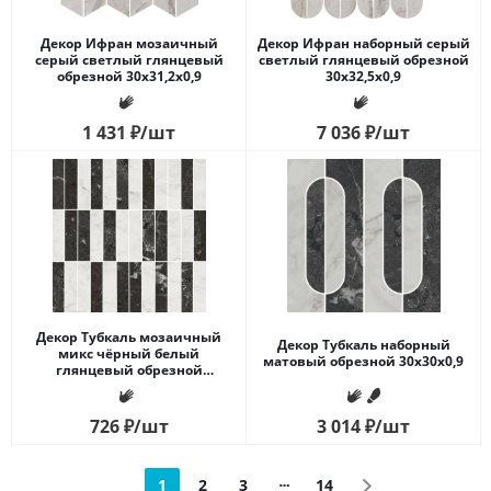
Декор Ифран мозаичный
Декор Ифран наборный серый
серый светлый глянцевый
светлый глянцевый обрезной
обрезной 30x31,2x0,9
30x32,5x0,9
1 431
₽
/шт
7 036
₽
/шт
Декор Тубкаль мозаичный
Декор Тубкаль наборный
микс чёрный белый
матовый обрезной 30x30x0,9
глянцевый обрезной
30x30x0,9
726
₽
/шт
3 014
₽
/шт
1
2
3
14