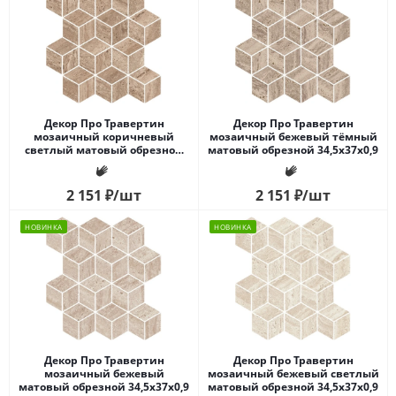
Декор Про Травертин
Декор Про Травертин
мозаичный коричневый
мозаичный бежевый тёмный
светлый матовый обрезной
матовый обрезной 34,5x37x0,9
34,5x37x0,9
2 151
₽
/шт
2 151
₽
/шт
НОВИНКА
НОВИНКА
Декор Про Травертин
Декор Про Травертин
мозаичный бежевый
мозаичный бежевый светлый
матовый обрезной 34,5x37x0,9
матовый обрезной 34,5x37x0,9