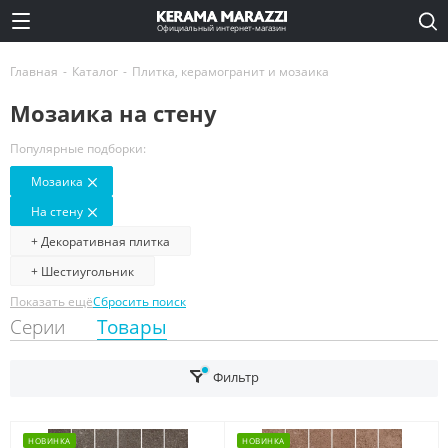
Официальный интернет-магазин
Главная
-
Каталог
-
Плитка, керамогранит и мозаика
Мозаика на стену
Популярные подборки:
Мозаика
На стену
+ Декоративная плитка
+ Шестиугольник
Показать ещё
Сбросить поиск
Серии
Товары
Фильтр
НОВИНКА
НОВИНКА