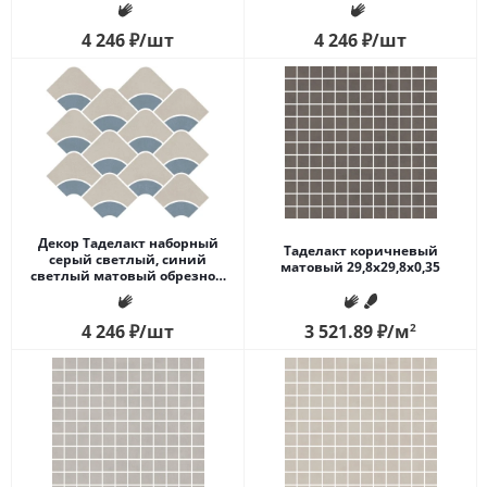
30x28x0,9
4 246
₽
/шт
4 246
₽
/шт
Декор Таделакт наборный
Таделакт коричневый
серый светлый, синий
матовый 29,8x29,8x0,35
светлый матовый обрезной
30x28x0,9
4 246
₽
/шт
3 521.89
₽
/м
2